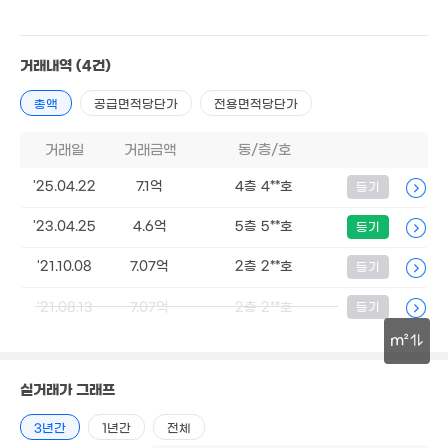
14.5
3.4억
매물
'22. 0
.75억
59m²
7m²
6.65억
거래내역
(4건)
2.23억
81m²
54m²
총액
공급면적당단가
전용면적당단가
7.25억
6.1억
96m²
월 80만
81m²
.5억
49m²
거래일
거래금액
동/층/호
47
5m²
'26. 
월 60만
52m²
'25.04.22
7.1억
4층 4**호
등기
월 160만
.58억
'23.04.25
4.6억
5층 5**호
등기
81m²
85m²
.5억
2.14억
'21.10.08
7.07억
2층 2**호
등기
62m²
57m²
'21.08.13
7.07억
2층 2**호
등기
3.27억
m²
53m²
2.2억
30m
40억
6.6억
실거래가 그래프
58m²
'26. 07
94m²
3년간
1년간
전체