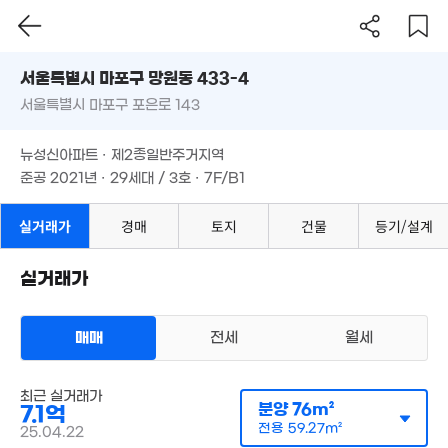
42m²
48억
월 50만
서울시 마포구 망원동 433-4
'26. 07
20m²
2.73억
서울특별시 마포구 포은로 143
도로명
3.7억
'06. 10
82m²
서울특별시 마포구 망원동 433-4
필터
매물 탐색
뉴성신아파트 · 제2종일반주거지역
18.9억
서울특별시 마포구 포은로 143
매물
5.
3.28억
준공 2021년 · 29세대 / 3호 · 7F/B1
5.5억
'18. 07
월 75만
56
36m²
82m²
42m²
7.3억
'14. 09
뉴성신아파트 · 제2종일반주거지역
2.1억
38m²
.7억
준공 2021년 · 29세대 / 3호 · 7F/B1
10억
2m²
90m²
50억
'26. 07
실거래가
경매
토지
건물
등기/설계
3.75억
5.79억
66m²
81m²
3.98억
실거래가
58m²
2억
5.7억
14억
53m²
82m²
'15. 08
4.4억
매매
전세
월세
3.5억
61m²
41m²
4.15억
48m²
아파트
최근 실거래가
매매 3억 6300만원
2.25억
실거래
3.5억
분양
76m²
7.1억
14.15억
공급
0m²
/
전용
61m²
65m²
매물
51m²
2.5억
계약일 '17. 08
'15. 05
전용
59.27m²
25.04.22
38m²