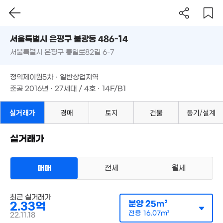
90m²
32m²
39m²
서울시 은평구 불광동 486-14
4.45억
서울특별시 은평구 통일로82길 6-7
84m²
도로명
1억
서울특별시 은평구 불광동 486-14
필터
21m²
매물 탐색
1.5억
9.38억
정익제이원5차 · 일반상업지역
11.5억
56m²
'19. 11
3.03억
서울특별시 은평구 통일로82길 6-7
3.2억
준공 2016년 · 27세대 / 4호 · 14F/B1
'21. 03
75m²
54m²
2.6억
정익제이원5차 · 일반상업지역
2.1억
52m²
54m²
준공 2016년 · 27세대 / 4호 · 14F/B1
월 60만
월 28만
34.15억
42m²
22m²
'23. 08
실거래가
경매
토지
건물
등기/설계
2.97억
27.6억
66m²
'23. 10
실거래가
47억
2.6
2.5억
월 43만
매물
'17. 11
48m
53m²
33m²
매매
전세
월세
5.05
3.47억
2.3억
60m²
월 61만
37m²
62m²
아파트
33m²
최근 실거래가
매매 2억 9200만원
실거래
3.38억
분양
25m²
2.33억
공급
34m²
/
전용
22m²
75억
4.8억
30m²
계약일 '21. 11
전용
16.07m²
22.11.18
'25. 08
78m²