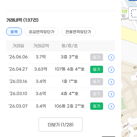
1,651만
'19. 10
거래내역
(137건)
총액
공급면적당단가
전용면적당단가
거래일
거래금액
동/층/호
'26.06.06
3.7억
3층 3**호
등기
'26.04.27
3.63억
107동 4층 4**호
등기
'26.03.16
3.4억
1층 1**호
등기
'26.03.10
3.6억
4층 4**호
등기
'26.03.07
3.4억
106동 2층 2**호
등기
더보기 (
1/28
)