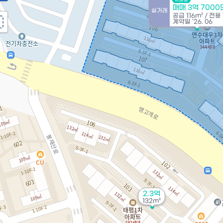
매매 3억 7000
실거래
공급
116m²
/
전용
계약일 '26. 06
2.3억
132m²