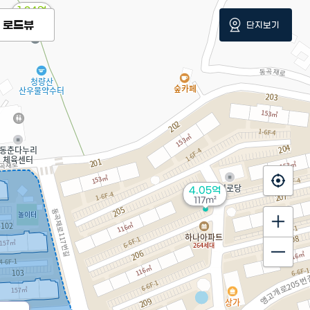
1.34억
'25. 05
로드뷰
단지보기
4.05억
117m²