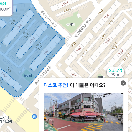
만원
100m²
2.65억
79m²
디스코 추천!
이 매물은 어때요?