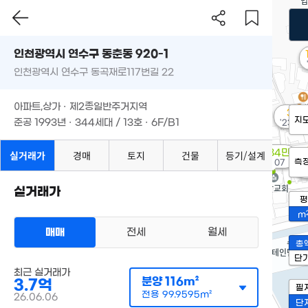
인천광역시 연수구 동춘동 920-1
인천광역시 연수구 동곡재로117번길 22
아파트,상가 · 제2종일반주거지역
3억
지
준공 1993년 · 344세대 / 13호 · 6F/B1
'23. 06
2,784만
실거래가
경매
토지
건물
등기/설계
측
'14. 07
8
'2
실거래가
평
m
매매
전세
월세
총
단
최근 실거래가
분양
116m²
3.7억
필
전용
99.9595m²
26.06.06
단