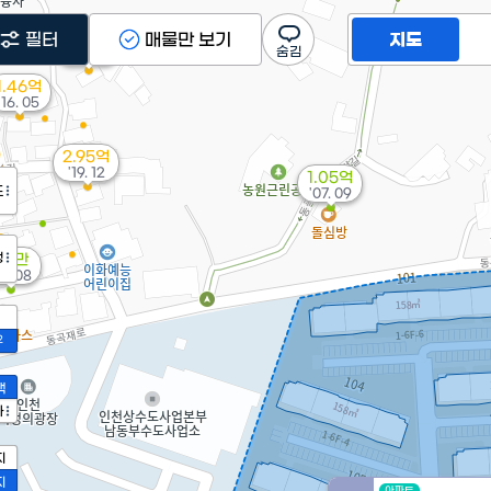
필터
매물만 보기
지도
2.59억
'15. 03
1.46억
'16. 05
2.95억
'19. 12
1.05억
도
'07. 09
정
11만
4. 08
2
액
가
지
지
아파트