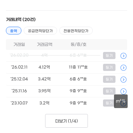
'23. 05
15.7억
34.26억
115m²
'26. 01
거래내역
(20건)
총액
공급면적당단가
전용면적당단가
2억
1.76억
46m²
'24. 07
5.2억
52m²
거래일
거래금액
동/층/호
12.95억
107m²
'26.02.20
4억
6층 6**호
등기
2.65억
44m²
'26.02.11
4.12억
11층 11**호
등기
4.35억
18.2억
37m²
123m²
'25.12.04
3.42억
6층 6**호
등기
4.5억
14.2억
81m²
'25.11.16
3.95억
9층 9**호
등기
107m²
m²
'23.10.07
3.2억
9층 9**호
등기
110.33억
30m
'21. 06
더보기 (
1/4
)