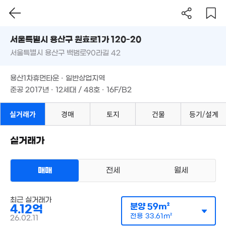
서울시 용산구 원효로1가 120-20
39억
'18. 07
서울특별시 용산구 백범로90라길 42
도로명
14억
서울특별시 용산구 원효로1가 120-20
필터
매물 탐색
매물
'16. 05
용산1차휴먼타운 · 일반상업지역
18.5억
서울특별시 용산구 백범로90라길 42
'21. 12
준공 2017년 · 12세대 / 48호 · 16F/B2
20.4억
4.55억
매물
용산1차휴먼타운 · 일반상업지역
121m²
42m²
준공 2017년 · 12세대 / 48호 · 16F/B2
실거래가
경매
토지
건물
등기/설계
27.01억
'22. 10
31억
실거래가
'21. 04
매매
전세
월세
월 74만
오피스텔
29m²
최근 실거래가
매매 4억 1200만원
실거래
분양
59m²
월 103만
4.12억
공급
59m²
/
전용
34m²
48m²
계약일 '26. 02
전용
33.61m²
26.02.11
25.9억