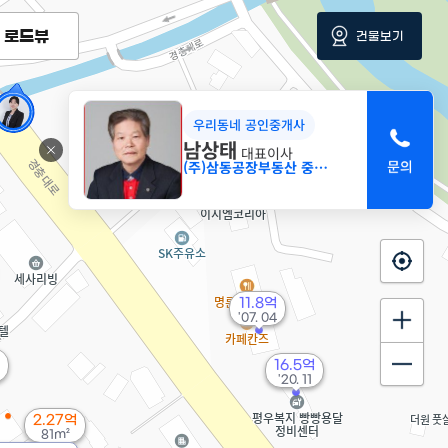
로드뷰
건물보기
1.38억
72m²
우리동네 공인중개사
남상태
대표이사
(주)삼동공장부동산 중개법인
6.91억
'21. 01
11.8억
'07. 04
16.5억
'20. 11
2.27억
81m²