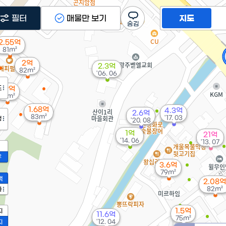
필터
매물만 보기
지도
2.55억
81m²
2억
2.3억
82m²
'06. 06
도
1.9억
82m²
1.68억
4.3억
2.6억
83m²
'17. 03
정
'20. 08
1억
21억
'14. 06
'13. 07
2
3.6억
79m²
액
2.08억
82m²
가
1.5억
지
11.6억
75m²
'12. 04
지