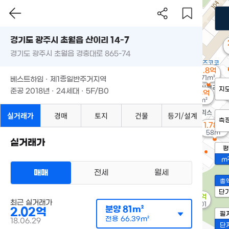
경기도 광주시 초월읍 산이리 14-7
경기도 광주시 초월읍 경충대로 865-74
1.8억
71m²
베스트하임 · 제1종일반주거지역
지
준공 2018년 · 24세대 · 5F/B0
1.73억
58m²
실거래가
경매
토지
건물
등기/설계
측
1.78억
58m²
실거래가
평
m
매매
전세
월세
총
단
4.4억
최근 실거래가
'25. 01
분양
81m²
2.02억
필
전용
66.39m²
18.06.29
단