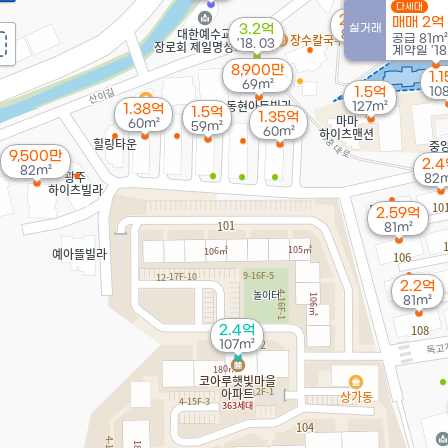
다세대
2.8억
매매 2억
3.2억
실거래
82m²
공급
81m²
'18. 03
계약일 '18.
8,900만
1.
69m²
1.5억
10
127m²
1.38억
1.5억
1.35억
60m²
59m²
60m²
9,500만
2.
82m²
82m
2.59억
81m²
2.2억
81m²
2.4억
107m²