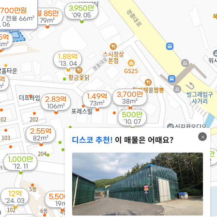
3,950만
 700만원
월 85만
'09. 05
/
전용
66m²
79m²
 06
15억
8m²
1.88억
'13. 04
4억
²
3,700만
1.49억
2.83억
38m²
73m²
106m²
500만
'10. 07
2.55억
1.3억
디스코 추천!
이 매물은 어때요?
82m²
68m²
1,206만
1,000만
2.13억
'25. 12
'12. 11
81m²
12억
5,500만
'24. 03
19m²
9,000만
39m²