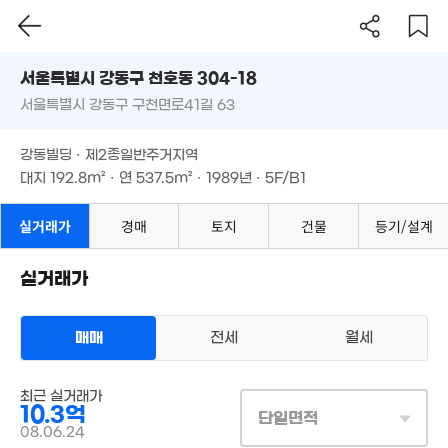
15.98억
4.6억
서울시 강동구 천호동 304-18
'20. 06
3.9억
47m²
60m²
서울특별시 강동구 구천면로41길 63
도로명
9.45억
3.9억
서울특별시 강동구 천호동 304-18
필터
'16. 06
53m²
매물 탐색
강동빌딩 · 제2종일반주거지역
3억
서울특별시 강동구 구천면로41길 63
3.58억
대지
192.8m²
· 연
537.5m²
· 1989년 · 5F/B1
78m²
36m²
3.8억
강동빌딩 · 제2종일반주거지역
월 65만
33m²
65m²
대지
192.8m²
· 연
537.5m²
· 1989년 · 5F/B1
1.6억
42m²
실거래가
경매
토지
건물
등기/설계
1.69억
4.15억
59m²
33m²
4.25억
월 90만
실거래가
41m²
62m²
2.8억
11.5억
4.07억
61m²
'09. 06
33m²
17억
매매
전세
월세
매물
'20. 03
.8억
월 63만
3m²
47m²
상업용건물
2.8억
최근 실거래가
매매 10억 3000만원
14.9억
실거래
35m²
10.3억
'22. 08
대지
193m²
/
연
538m²
단일면적
8.2억
계약일 '08. 06
20.33억
08.06.24
88m²
'23. 09