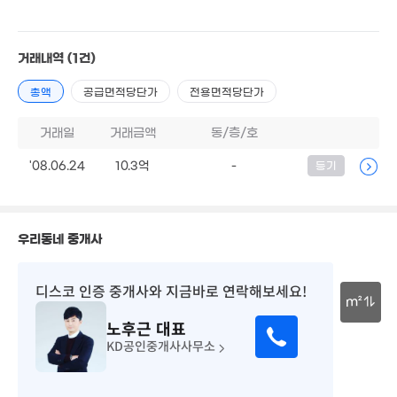
월 10만
58m²
2.
18.77억
38
'26. 05
거래내역
(1건)
3.83억
1.92억
59m²
36m²
13.4억
총액
공급면적당단가
전용면적당단가
'21. 01
1.89억
17.8억
매물
39m²
'25. 07
월 85만
거래일
거래금액
동/층/호
2.0
28m²
2.05억
38m
58m²
3억
'08.06.24
10.3억
-
등기
61m²
6억
112m²
1.
우리동네 중개사
61
5.18억
48m²
34억
디스코 인증 중개사
와 지금바로 연락해보세요!
'26. 06
m²
노후근
대표
30m
KD공인중개사사무소
월 66만
3.7억
53m²
51m²