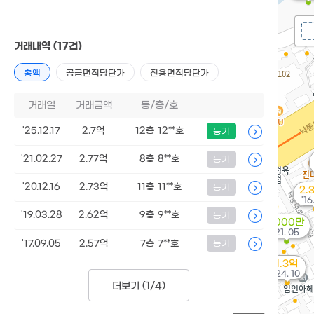
거래내역
(17건)
총액
공급면적당단가
전용면적당단가
거래일
거래금액
동/층/호
'25.12.17
2.7억
12층 12**호
등기
'21.02.27
2.77억
8층 8**호
등기
'20.12.16
2.73억
11층 11**호
등기
2.
'16
'19.03.28
2.62억
9층 9**호
등기
1,000만
'21. 05
'17.09.05
2.57억
7층 7**호
등기
1.3억
'24. 10
더보기 (
1/4
)