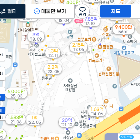
400만
'10. 11
필터
매물만 보기
지도
7억
9,500만
15.1억
'24. 07
53m²
7.85억
'18. 04
매물
'17. 10
9,400만
56m²
3억
'18. 09
2.15억
'17. 06
1.3억
도
'12. 11
2.2억
'23. 05
정
6,000만
'25. 03
2
1.63억
액
'14. 06
가
1,583만
1억
30억
'21. 06
'22. 05
'21. 10
4억
06
오피스텔