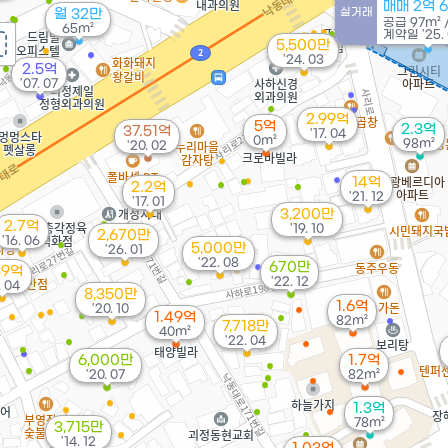
매매 2억 
실거래
월 32만
공급
97m²
65m²
계약일 '25.
5,500만
'24. 03
2.5억
'07. 07
2.99억
5억
2.3억
37.51억
'17. 04
0m²
98m²
'20. 02
14억
2.2억
'21. 12
'17. 01
3,200만
2.7억
'19. 10
2,670만
'16. 06
5,000만
'26. 01
'22. 08
670만
39억
'22. 12
. 04
8,350만
1.6억
'20. 10
1.49억
82m²
7,718만
40m²
'22. 04
6,000만
1.7억
'20. 07
82m²
1.3억
78m²
3,715만
'14. 12