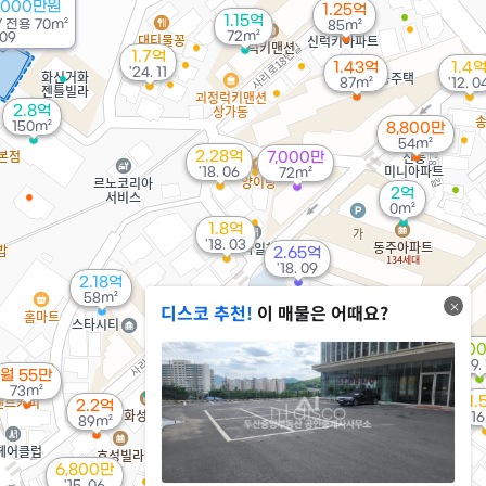
6000만원
1.25억
1.15억
/
전용
70m²
85m²
72m²
 09
1.7억
1.43억
1.4
'24. 11
87m²
'12. 0
2.8억
150m²
8,800만
54m²
2.28억
7,000만
'18. 06
72m²
2억
0m²
1.8억
'18. 03
2.65억
'18. 09
2.18억
58m²
디스코 추천!
이 매물은 어때요?
1.65억
80
'16. 01
'09.
월 55만
73m²
1.
2.2억
'16
89m²
6,800만
'15. 06