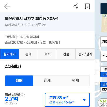
부산광역시 사하구 괴정동 306-1
부산광역시 사하구 사리로 28
그린시티 · 일반상업지역
지
준공 2017년 · 62세대 / 8호 · 15F/B1
실거래가
경매
토지
건물
등기/설계
측
실거래가
평
m
매매
전세
월세
총
단
최근 실거래가
분양
89m²
2.7억
9.1
전용
62.6464m²
25.12.17
'21. 