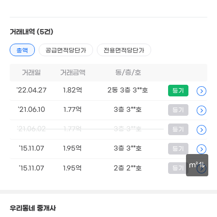
1.58억
1.6억
56m²
39m²
거래내역
(5건)
3.5억
1.45억
'16. 10
53m²
총액
공급면적당단가
전용면적당단가
1.56억
53m²
거래일
거래금액
동/층/호
1.01억
'22.04.27
1.82억
2동 3층 3**호
등기
39m²
1억
1.88억
6,500만
43m²
74m²
40m²
'21.06.10
1.77억
3층 3**호
등기
4.25억
'18. 05
'21.06.02
1.77억
3층 3**호
등기
1.81억
61m²
'15.11.07
1.95억
3층 3**호
등기
m²
'15.11.07
1.95억
2층 2**호
등기
9,100만
48m²
30m
우리동네 중개사