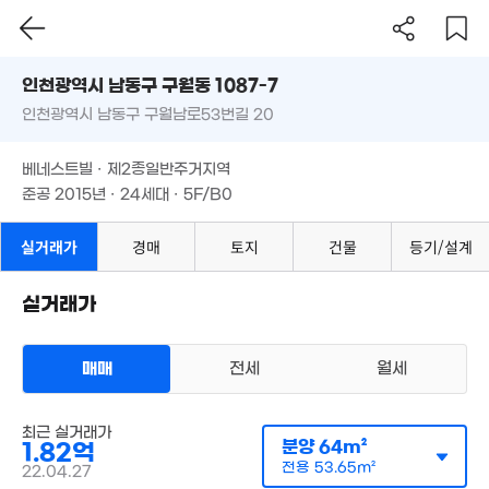
79m²
1.65억
6,700만
56m²
1.
인천시 남동구 구월동 1087-7
38m²
9억
60
1.19억
3.5억
8.25억
인천광역시 남동구 구월남로53번길 20
도로명
'17. 07
66m²
'23. 09
'16. 07
인천광역시 남동구 구월동 1087-7
필터
매물 탐색
1.3
베네스트빌 · 제2종일반주거지역
1.7억
41m
인천광역시 남동구 구월남로53번길 20
59m²
준공 2015년 · 24세대 · 5F/B0
1억
5,400만
1.3억
56m²
42m²
63m²
1.05억
베네스트빌 · 제2종일반주거지역
1.37억
1.49억
56m²
준공 2015년 · 24세대 · 5F/B0
49m²
42m²
5억
'11. 09
1.6억
2.12억
55m²
실거래가
경매
토지
건물
등기/설계
82m²
1.43억
2억
실거래가
54m²
54m²
2.18억
79m²
9,300만
매매
전세
월세
47m²
다세대
최근 실거래가
매매 1억 4800만원
실거래
분양
64m²
1.82억
공급
52m²
/
전용
44m²
1.75억
전용
53.65m²
계약일 '25. 09
22.04.27
77m²