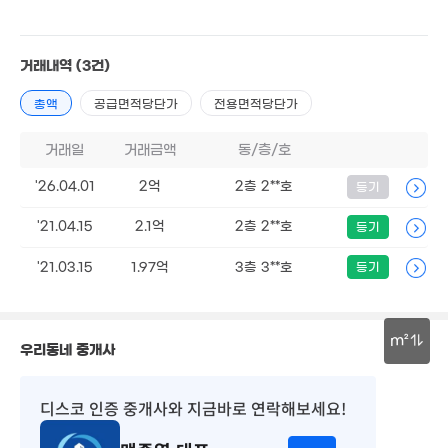
'17. 09
3억
'21. 07
72.5억
거래내역
(3건)
1.1억
'22. 11
'21. 05
총액
공급면적당단가
전용면적당단가
13억
2.57억
'19. 01
거래일
거래금액
동/층/호
82m²
1,700만
'26.04.01
2억
2층 2**호
등기
'18. 06
1.9억
60m²
'21.04.15
2.1억
2층 2**호
등기
'21.03.15
1.97억
3층 3**호
등기
m²
우리동네 중개사
22억
30m
'20. 01
디스코 인증 중개사
와 지금바로 연락해보세요!