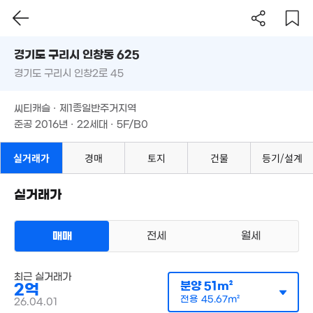
'18. 08
경기도 구리시 인창동 625
3,400만
 30만
'07. 04
7m²
경기도 구리시 인창2로 45
도로명
경기도 구리시 인창동 625
필터
1.97억
매물 탐색
씨티캐슬 · 제1종일반주거지역
'13. 08
2.25억
경기도 구리시 인창2로 45
3.45억
준공 2016년 · 22세대 · 5F/B0
58m²
79m²
3.38억
67m²
씨티캐슬 · 제1종일반주거지역
2.7억
준공 2016년 · 22세대 · 5F/B0
72m²
3.75억
71m²
실거래가
경매
토지
건물
등기/설계
100만
실거래가
6. 04
3.58억
2.77억
75m²
74m²
매매
전세
월세
7.5억
79m²
다세대
최근 실거래가
매매 3억 2000만원
실거래
분양
51m²
2억
2.35억
공급
71m²
/
전용
63m²
46m²
계약일 '24. 12
전용
45.67m²
26.04.01
2.15억