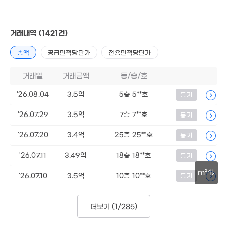
아파트
매매 3억 5000만원
실거래
공급
83m²
/
전용
60m²
계약일 '26. 08
거래내역
(1421건)
총액
공급면적당단가
전용면적당단가
거래일
거래금액
동/층/호
'26.08.04
3.5억
5층 5**호
등기
'26.07.29
1.06억
3.5억
7층 7**호
등기
'13. 11
'26.07.20
3.4억
25층 25**호
등기
'26.07.11
3.49억
18층 18**호
등기
m²
'26.07.10
3.5억
10층 10**호
등기
50m
더보기 (
1/285
)