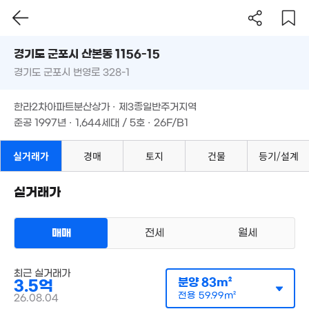
5억
경기도 군포시 산본동 1156-15
195m²
경기도 군포시 번영로 328-1
도로명
6.5억
561m²
경기도 군포시 산본동 1156-15
필터
매물 탐색
한라2차아파트분산상가 · 제3종일반주거지역
경기도 군포시 번영로 328-1
준공 1997년 · 1,644세대 / 5호 · 26F/B1
한라2차아파트분산상가 · 제3종일반주거지역
준공 1997년 · 1,644세대 / 5호 · 26F/B1
실거래가
경매
토지
건물
등기/설계
실거래가
매매
전세
월세
4.3억
'19. 11
최근 실거래가
분양
83m²
3.5억
전용
59.99m²
26.08.04