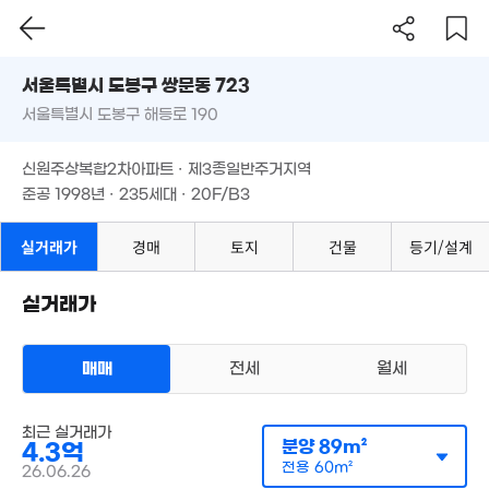
45m²
'24. 01
서울시 도봉구 쌍문동 723
1.28억
서울특별시 도봉구 해등로 190
도로명
38m²
2.85억
서울특별시 도봉구 쌍문동 723
필터
매물 탐색
73m²
신원주상복합2차아파트 · 제3종일반주거지역
4.8억
서울특별시 도봉구 해등로 190
'24. 06
준공 1998년 · 235세대 · 20F/B3
.83억
06m²
신원주상복합2차아파트 · 제3종일반주거지역
10억
57억
'26. 04
331만
'20. 06
준공 1998년 · 235세대 · 20F/B3
'22. 10
2.1억
77m²
3.7억
실거래가
경매
토지
건물
등기/설계
7.9억
89m²
268m²
5.3억
실거래가
'14. 10
3.81억
8.5억
매매
전세
월세
137m²
13.12억
267m²
'16. 08
아파트
10억
최근 실거래가
매매 4억 3000만원
'17. 09
분양
89m²
4.3억
실거래
공급
89m²
/
전용
60m²
전용
60m²
26.06.26
계약일 '26. 06