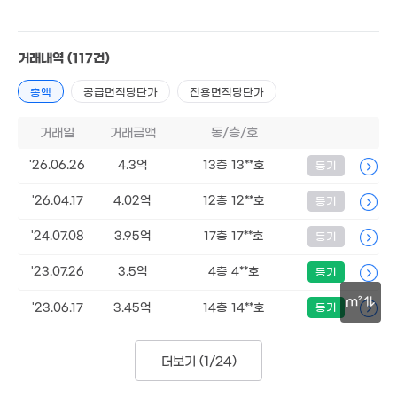
거래내역
(117건)
1.47억
62m²
총액
공급면적당단가
전용면적당단가
거래일
거래금액
동/층/호
'26.06.26
4.3억
13층 13**호
등기
3.4억
63m²
'26.04.17
4.02억
12층 12**호
등기
'24.07.08
3.95억
17층 17**호
등기
'23.07.26
3.5억
4층 4**호
등기
m²
'23.06.17
3.45억
14층 14**호
등기
1.41억
30m
2.4억
48m²
61m²
더보기 (
1/24
)