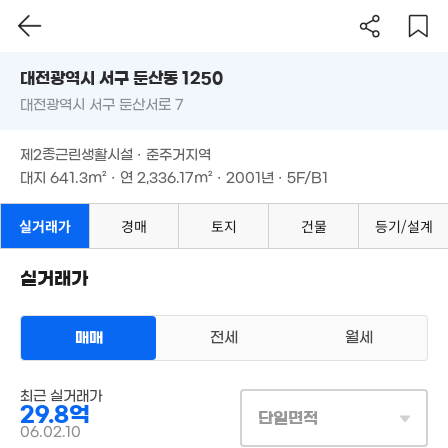
'19. 04
대전시 서구 둔산동 1250
대전광역시 서구 둔산서로 7
도로명
대전광역시 서구 둔산동 1250
필터
매물 탐색
제2종근린생활시설 · 준주거지역
대전광역시 서구 둔산서로 7
대지
641.3m²
· 연
2,336.17m²
· 2001년 · 5F/B1
제2종근린생활시설 · 준주거지역
6.4억
'09. 07
대지
641.3m²
· 연
2,336.17m²
· 2001년 · 5F/B1
21.7억
실거래가
경매
토지
건물
등기/설계
'21. 09
60억
'10. 11
실거래가
10.5억
46.5억
매매
전세
월세
'17. 03
'17. 03
45억
상업용건물
'21. 06
8.68억
최근 실거래가
매매 29억 8000만원
실거래
'07. 06
29.8억
대지
641m²
/
연
2,336m²
단일면적
계약일 '06. 02
06.02.10