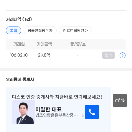
8.35억
20.2억
425m²
'25. 08
18.36억
'07. 12
거래내역
(1건)
14.58억
총액
공급면적당단가
전용면적당단가
'17. 04
거래일
거래금액
동/층/호
29.57억
45억
'06. 08
37.1억
'26. 07
'06.02.10
29.8억
-
등기
'20. 10
1.2억
14억
48m²
'20. 10
우리동네 중개사
30억
30억
'26. 01
디스코 인증 중개사
와 지금바로 연락해보세요!
'06. 12
m²
이일한
대표
30m
26.5억
법조연합은온부동산중개법인
'17. 12
16.5억
'14. 02