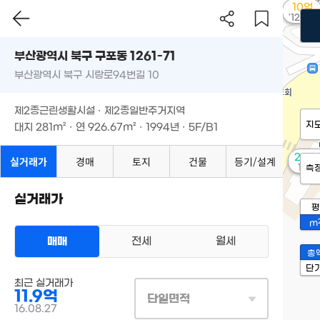
10억
'12. 09
부산광역시 북구 구포동 1261-71
부산광역시 북구 시랑로94번길 10
제2종근린생활시설 · 제2종일반주거지역
지
대지
281m²
· 연
926.67m²
· 1994년 · 5F/B1
2.28
실거래가
경매
토지
건물
등기/설계
112m
측
실거래가
평
m
매매
전세
월세
총
단
최근 실거래가
11.9억
단일면적
16.08.27