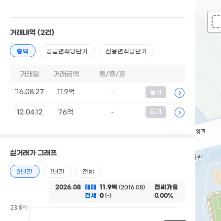
거래내역
(2건)
총액
공급면적당단가
전용면적당단가
거래일
거래금액
동/층/호
'16.08.27
11.9억
-
등기
'12.04.12
7.6억
-
등기
실거래가 그래프
3년간
1년간
전체
2026.08
매매
11.9억
전세가율
(2016.08)
전세
0
0.00%
(-)
23.8억