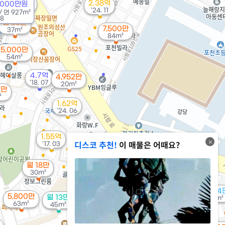
8,500만
2.38억
9000만원
80m²
'24. 11
/
연
927m²
08
월 33만
7,500만
37m²
84m²
5,000만
54m²
4.7억
4,952만
'18. 07
20m²
0만
²
1.62억
'24. 06
1.55억
6,200만
디스코 추천!
이 매물은 어때요?
'17. 03
54m²
6,700만
9,300만
월 18만
52m²
82m²
30m²
13억
'17. 02
2,724
5,800만
월 13만
29m²
63m²
45m²
월 22만