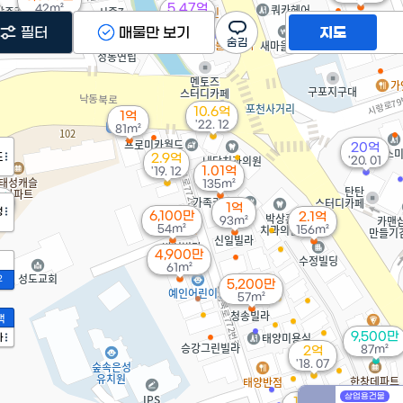
5.47억
42m²
6,200만
431m²
9,700만
필터
매물만 보기
지도
57m²
74m²
10.6억
1억
'22. 12
81m²
20억
도
2.9억
'20. 01
1.01억
'19. 12
135m²
억
1억
²
정
6,100만
2.1억
93m²
54m²
156m²
4,900만
61m²
2
5,200만
57m²
액
9,500만
가
87m²
2억
'18. 07
상업용건물
1.4억