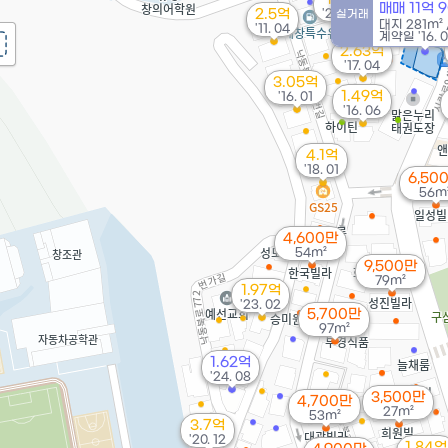
매매 11억 
2.5억
'25. 03
실거래
대지
281m²
'11. 04
계약일 '16. 
2.63억
'17. 04
3.05억
1.49억
'16. 01
'16. 06
4.1억
'18. 01
6,50
56m
4,600만
54m²
9,500만
79m²
1.97억
'23. 02
5,700만
97m²
1.62억
'24. 08
3,500만
4,700만
27m²
53m²
3.7억
'20. 12
1.84억