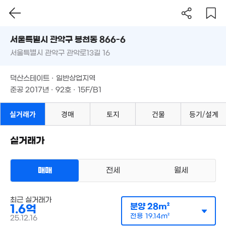
서울시 관악구 봉천동 866-6
1.57억
서울특별시 관악구 관악로13길 16
도로명
경매
34m²
1,500만
매물
서울특별시 관악구 봉천동 866-6
15m²
필터
매물 탐색
1.45억
덕산스테이트 · 일반상업지역
서울특별시 관악구 관악로13길 16
27m²
준공 2017년 · 92호 · 15F/B1
12억
1.04억
'07. 07
29m²
덕산스테이트 · 일반상업지역
60억
준공 2017년 · 92호 · 15F/B1
월 110만
'26. 07
30m²
122.5억
'23. 05
실거래가
경매
토지
건물
등기/설계
월 80만
월 50만
42m²
.7억
27m²
70m²
120억
실거래가
월 69만
1억
'06. 04
45m²
31m²
월 110만
.07억
0m²
20m²
매매
전세
월세
 54만
1.49억
월 40만
8m²
23m²
43m²
오피스텔
최근 실거래가
매매 1억 6000만원
실거래
월 78만
월 74만
분양
28m²
1.6억
공급
28m²
/
전용
19m²
25m²
29m²
계약일 '25. 12
전용
19.14m²
25.12.16
1.69억