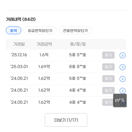
8,900만
0m²
34m²
200억
1.75억
'26. 08
30m²
거래내역
(84건)
총액
공급면적당단가
전용면적당단가
29.99억
'20. 09
거래일
거래금액
동/층/호
'25.12.16
1.6억
5층 5**호
등기
월 50만
5.37억
101m²
118m²
'25.03.01
1.69억
8층 8**호
등기
5.54억
5.6억
119m²
'24.05.21
1.62억
5층 5**호
등기
'13. 10
월 3
'24.05.21
1.62억
4층 4**호
등기
29m
m²
'24.05.21
1.62억
4층 4**호
등기
11.5억
0m²
22.
30m
3.95억
3억
'13.
86m²
98m²
더보기 (
1/17
)