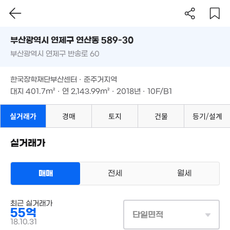
1.3억
부산시 연제구 연산동 589-30
77m²
3억
'20. 10
부산광역시 연제구 반송로 60
도로명
부산광역시 연제구 연산동 589-30
필터
매물 탐색
한국장학재단부산센터 · 준주거지역
1.2억
22억
부산광역시 연제구 반송로 60
70m²
대지
401.7m²
· 연
2,143.99m²
· 2018년 · 10F/B1
'18. 02
한국장학재단부산센터 · 준주거지역
대지
401.7m²
· 연
2,143.99m²
· 2018년 · 10F/B1
2.58억
'19. 03
실거래가
경매
토지
건물
등기/설계
6,500만
실거래가
20m²
매매
전세
월세
상업용건물
2.
최근 실거래가
매매 55억
67
실거래
55억
대지
402m²
/
연
2,109m²
6억
단일면적
9.7억
계약일 '18. 10
'26. 05
18.10.31
'24. 09