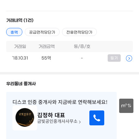
1.7억
44m²
거래내역
(1건)
총액
공급면적당단가
전용면적당단가
23억
7.45억
'17. 05
'19. 05
3.4억
거래일
거래금액
동/층/호
'16. 04
20.5억
'17. 03
'18.10.31
55억
-
등기
월 26만
12.5억
28m²
9억
'20. 11
'18. 06
10.25억
4.5억
매물
'21. 10
'11. 02
우리동네 중개사
5.28억
'23. 05
13.5억
디스코 인증 중개사
와 지금바로 연락해보세요!
'24. 12
14.3억
m²
'19. 07
5.34억
2.85억
김정하
대표
'25. 07
'25. 07
30m
금빛공인중개사사무소
5.28억
'13. 05