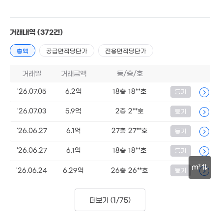
거래내역
(372건)
총액
공급면적당단가
전용면적당단가
거래일
거래금액
동/층/호
5.1억
104m²
'26.07.05
6.2억
18층 18**호
등기
'26.07.03
5.9억
2층 2**호
등기
'26.06.27
6.1억
27층 27**호
등기
'26.06.27
6.1억
18층 18**호
등기
12억
1,9
7m²
m²
'13.
'26.06.24
6.29억
26층 26**호
등기
.28억
50m
174m²
더보기 (
1/75
)