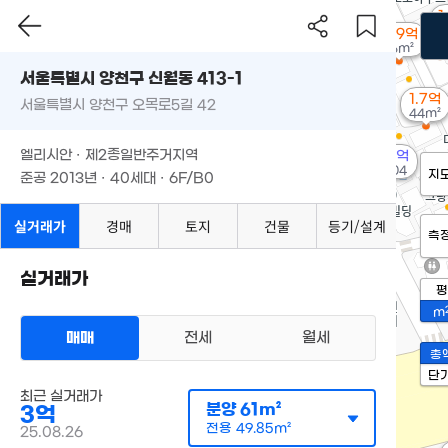
1
2.19억
36m²
서울특별시 양천구 신월동 413-1
1.7억
서울특별시 양천구 오목로5길 42
44m²
엘리시안 · 제2종일반주거지역
14.9억
'10. 04
지
준공 2013년 · 40세대 · 6F/B0
실거래가
경매
토지
건물
등기/설계
측
실거래가
평
m
매매
전세
월세
총
단
최근 실거래가
분양
61m²
3억
전용
49.85m²
25.08.26