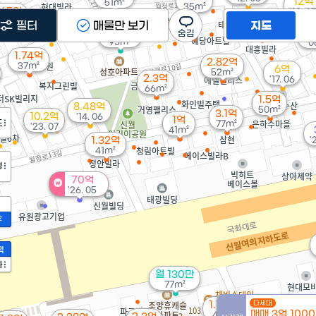
12억
51m²
35m²
.65억
'18. 07
2.2억
42m²
필터
매물만 보기
지도
2.68억
65m²
4.
95m²
'0
1.74억
2.82억
37m²
6억
52m²
2.3억
'17. 06
66m²
1.5억
8.48억
50m²
3.1억
10.2억
'14. 06
1억
도
77m²
'23. 07
41m²
1.32억
'
41m²
정
70억
'26. 05
2
액
가
월 130만
77m²
1.73억
다세대
매매 3억 100
48m²