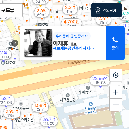
'24. 10
2.3억
로드뷰
건물보기
2.6억
41m²
23억
2.
69m²
6. 10
67m
2.6억
4,700만
71m²
11
34m²
매물
'11.
1.76억
35m²
우리동네 공인중개사
19억
'13. 03
이재휴
대표
큐브세븐공인중개사사무소
31억
20. 08
22.65억
'15. 06
52억
'24. 08
1.58억
0m²
2.95억
73m²
26.7억
'21. 09
0만원