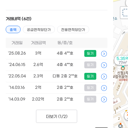
거래내역
(6건)
총액
공급면적당단가
전용면적당단가
거래일
거래금액
동/층/호
'25.08.26
3억
4층 4**호
등기
5.35
77m²
'24.06.15
2.6억
4층 4**호
등기
'22.05.04
2.3억
디동 2층 2**호
등기
'14.03.16
2억
2층 2**호
등기
'14.03.09
2.02억
2층 2**호
등기
더보기 (
1/2
)