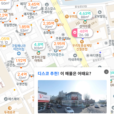
2.55억
용
50m²
3.45억
69m²
71m²
4.63억
2.2억
88m²
35m²
2.35억
1.85억
70m²
53m²
48억
'26. 08
6.05억
'11. 12
2.95억
4.8억
33m²
103m²
1.92억
48m²
20억
디스코 추천!
이 매물은 어때요?
'21. 04
4.8
2.4억
120m
72m²
3.4억
0m²
4.15억
86m²
2.64억
67m²
9억
112m²