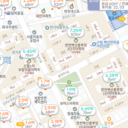
2.3억
2.28억
1.8억
실거래
공급
60m²
/
전
52m²
68m²
46m²
계약일 '22. 03
경매
7.25억
107m²
5.45억
79m²
억
6.28억
76m²
1.7억
85m²
1.9억
79m²
2.5억
52m²
2.91억
6.69억
68m²
79m²
2.6억
61m²
2.18억
1.6억
경매
46m²
0m²