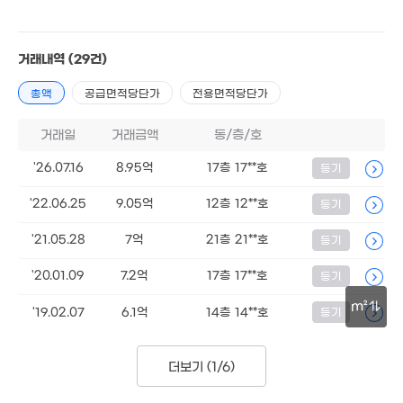
'21. 12
170억
'22. 01
거래내역
(29건)
53.5억
월 9만
'17. 06
35m²
총액
공급면적당단가
전용면적당단가
42.5억
매물
'17. 07
거래일
거래금액
동/층/호
월 17만
'26.07.16
8.95억
17층 17**호
등기
월 5만
50m²
46m²
'22.06.25
9.05억
12층 12**호
등기
월 46
3.5억
21m²
65m²
'21.05.28
7억
21층 21**호
등기
월 50만
월 50만
19m²
'20.01.09
7.2억
17층 17**호
등기
26m²
8.9억
m²
'19.02.07
6.1억
14층 14**호
등기
'18. 02
30m
8.6억
3.15억
'18. 12
더보기 (
1/6
)
37m²