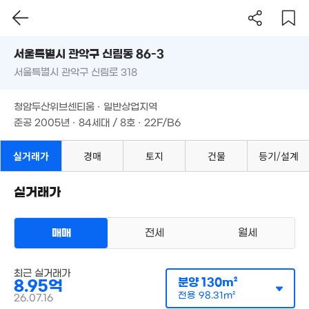
69억
'21. 11
서울시 관악구 신림동 86-3
서울특별시 관악구 신림로 318
도로명
서울특별시 관악구 신림동 86-3
필터
매물 탐색
청암두산위브센티움 · 일반상업지역
49.5억
서울특별시 관악구 신림로 318
'26. 07
준공 2005년 · 84세대 / 8호 · 22F/B6
28.5억
'06. 12
2,199.09억
청암두산위브센티움 · 일반상업지역
'20. 10
.8억
준공 2005년 · 84세대 / 8호 · 22F/B6
. 01
30.2억
697m²
4.7억
실거래가
경매
41.2억
토지
건물
등기/설계
5. 02
'14. 03
23억
'26. 06
40
실거래가
79억
'16
'26. 04
33억
'20. 07
9억
350억
매매
전세
월세
. 03
'26. 06
11.08억
매물
'22. 09
아파트
최근 실거래가
매매 8억 9500만원
16.49억
실거래
분양
130m²
8.95억
공급
130m²
/
전용
98m²
'20. 04
계약일 '26. 07
전용
98.31m²
26.07.16
17.85억