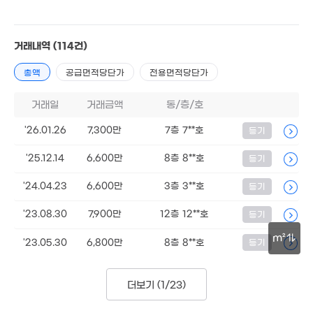
거래내역
(114건)
10.54억
7.8억
'24. 06
'23. 12
총액
공급면적당단가
전용면적당단가
6,700만
49m²
76.2억
12.5억
거래일
거래금액
동/층/호
'26. 07
'26. 04
25
'26.01.26
7,300만
7층 7**호
등기
'19.
24.8억
'21. 07
12.78억
'25.12.14
6,600만
8층 8**호
등기
'20. 03
6.5억
 48만
'24.04.23
6,600만
3층 3**호
등기
'20. 12
26m²
1,500만
17.
'20. 07
'23.08.30
7,900만
12층 12**호
등기
'20.
1,000만
120억
'15. 10
2.7억
'22. 01
m²
'23.05.30
6,800만
8층 8**호
등기
'22. 12
5,300만
30m
39.5억
55m²
15.75억
'22. 08
더보기 (
1/23
)
'23. 11