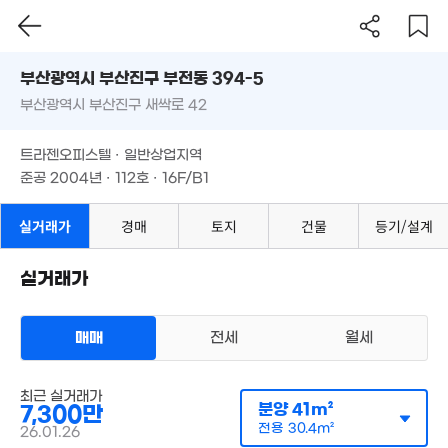
.4억
11억
1.12억
20. 11
부산시 부산진구 부전동 394-5
'25. 11
'15. 03
부산광역시 부산진구 새싹로 42
도로명
부산광역시 부산진구 부전동 394-5
필터
매물 탐색
트라젠오피스텔 · 일반상업지역
부산광역시 부산진구 새싹로 42
2.5억
준공 2004년 · 112호 · 16F/B1
1. 10
트라젠오피스텔 · 일반상업지역
준공 2004년 · 112호 · 16F/B1
2.6억
17.5억
'18. 03
'26. 02
8.7억
실거래가
경매
토지
건물
등기/설계
월 51만
'23. 12
33m²
1.6억
실거래가
'25. 07
5.11억
'17. 02
매매
전세
월세
1,500만
'13. 07
오피스텔
최근 실거래가
매매 7300만원
실거래
분양
41m²
7,300만
공급
41m²
/
전용
30m²
11억
계약일 '26. 01
전용
30.4m²
26.01.26
'18. 01