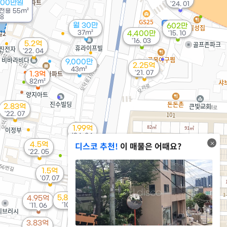
000만원
'24. 01
전용
55m²
08
월 30만
602만
37m²
4,400만
'15. 10
'16. 03
5.2억
'22. 04
9,000만
2.25억
43m²
'21. 07
1.3억
82m²
2.83억
'22. 07
1.99억
'24. 04
디스코 추천!
이 매물은 어때요?
4.5억
'22. 05
1.5억
'07. 07
5,800만
4.95억
'10. 03
'11. 06
1.6억
74m²
3.83억