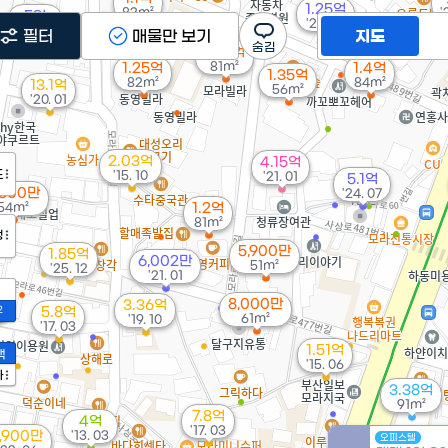
1.25억
82m²
'
5억
'20. 02
4.1억
'23. 01
필터
매물만 보기
지도
'26. 07
1.28억
81m²
1.25억
1.4억
1.35억
82m²
84m²
13.1억
56m²
'20. 01
2.03억
4.15억
도
'15. 10
'21. 01
5.1억
,500만
'24. 07
54m²
1.2억
81m²
정
5,900만
1.85억
6,002만
51m²
'25. 12
'21. 01
억
8,000만
3.36억
2
5.8억
61m²
'19. 10
'17. 03
1.51억
액
'15. 06
가
3.38억
91m²
7.8억
4억
'17. 03
,900만
'13. 03
오피스텔