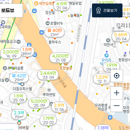
5,979만
25. 06
4.5억
'17. 06
'21. 04
3.84
로드뷰
건물보기
'19. 0
월 40만
21m²
5.65억
'20. 04
1.5억
2,000만
89m²
4,000만
'16. 09
'21. 08
1.91억
'09. 04
2,444만
월 42만
1.23억
'23. 04
29m²
'12. 11
1.5억
'25. 09
5,000만
2.8억
'25. 09
'11. 06
2.3억
70m²
1.19억
'20. 02
1.18억