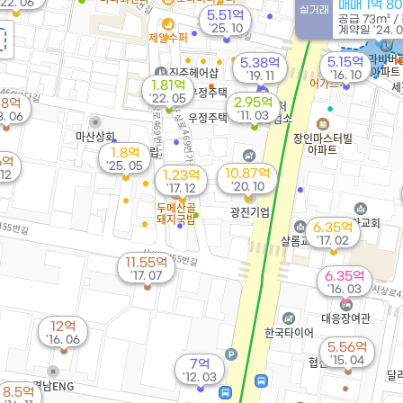
'22. 06
매매 1억 8
실거래
5.51억
공급
73m²
/
'25. 10
계약일 '24. 
5.15억
5.38억
'16. 10
'19. 11
1.81억
'22. 05
2.95억
.8억
'11. 03
8. 06
1.8억
6억
'25. 05
10.87억
 12
1.23억
'20. 10
'17. 12
6.35억
'17. 02
11.55억
'17. 07
6.35억
'16. 03
12억
'16. 06
5.56억
'15. 04
7억
'12. 03
8.5억