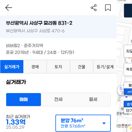
부산광역시 사상구 모라동 831-2
부산광역시 사상구 사상로 470-6
비버힐2 · 준주거지역
지
준공 2018년 · 9세대 / 24호 · 12F/B1
5
실거래가
경매
토지
건물
등기/설계
측
실거래가
평
5.83
m
'20. 04
매매
전세
월세
총
단
최근 실거래가
분양
76m²
1.33억
전용
57.68m²
25.05.29
9