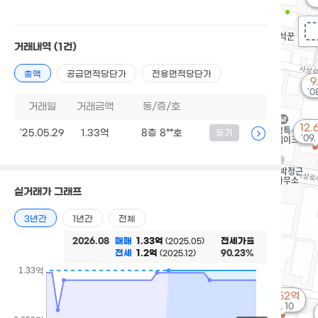
거래내역
(1건)
총액
공급면적당단가
전용면적당단가
9
'0
거래일
거래금액
동/층/호
12.
'25.05.29
1.33억
8층 8**호
등기
'09.
실거래가 그래프
3년간
1년간
전체
2026.08
매매
1.33억
전세가율
(2025.05)
전세
1.2억
90.23%
(2025.12)
1.33억
15.52억
'19. 10