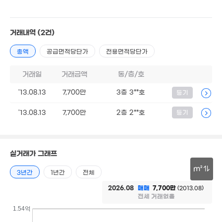
월 60만
8.4억
67m²
'25. 12
9.7억
60억
'17. 11
거래내역
(2건)
'25. 06
5.49억
4.9억
'24. 06
4.24억
총액
공급면적당단가
전용면적당단가
'22. 01
'18. 12
8,450
거래일
거래금액
동/층/호
26m²
2.8억
월 50만
'21. 02
1.1억
25m²
'13.08.13
7,700만
3층 3**호
등기
24m²
'13.08.13
7,700만
2층 2**호
등기
4.85억
3.7억
'20. 01
67m²
79.75억
매물
'24. 07
실거래가 그래프
7.95억
m²
10.1억
'20. 10
3년간
1년간
전체
'21. 08
30m
2026.08
매매
7,700만
(2013.08)
전세 거래없음
4.5억
'20. 06
1.54억