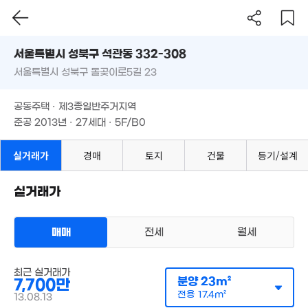
58m²
서울시 성북구 석관동 332-308
3.5억
3억
38m²
서울특별시 성북구 돌곶이로5길 23
도로명
40m²
9,500만
5.7억
22m²
서울특별시 성북구 석관동 332-308
필터
매물 탐색
'20. 03
2.55억
공동주택 · 제3종일반주거지역
46m²
서울특별시 성북구 돌곶이로5길 23
준공 2013년 · 27세대 · 5F/B0
2.48억
2.8억
41m²
50만
59m²
3.2억
2m²
공동주택 · 제3종일반주거지역
47m²
4.95억
6.14억
준공 2013년 · 27세대 · 5F/B0
'22. 03
'26. 03
1.5억
3.2억
42m²
1.2억
.3억
실거래가
경매
토지
건물
등기/설계
'13. 05
30m²
4. 10
1.9억
28m²
월 35만
4.95억
42m²
실거래가
'26. 07
1.9억
2.4억
26m²
55m²
월 40만
43m²
2.7억
매매
전세
월세
'25. 05
2.13억
41m²
2.45억
2.7억
9.5억
72m²
5.2억
43m²
다세대
'18. 09
3.9억
60m²
최근 실거래가
매매 6400만원
'17. 08
실거래
분양
23m²
7,700만
공급
19m²
/
전용
14m²
계약일 '13. 08
전용
17.4m²
13.08.13