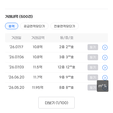
36.9
'16. 0
거래내역
(500건)
2.2억
0m²
총액
공급면적당단가
전용면적당단가
9.55억
거래일
거래금액
동/층/호
112m²
'26.07.17
10.8억
2층 2**호
등기
16.79억
'10. 12
'26.07.06
10.8억
3층 3**호
등기
'26.07.03
11.5억
12층 12**호
등기
4,343만
'26.06.20
11.7억
9층 9**호
등기
'09. 06
3.6억
5,120만
45m²
'20. 12
m²
'26.05.20
11.95억
8층 8**호
등기
50m
44.
'22
더보기 (
1/100
)