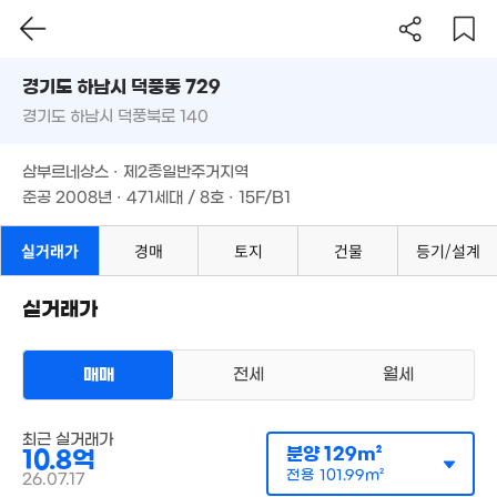
8.3억
18억
경기도 하남시 덕풍동 729
'18. 11
'26. 04
경기도 하남시 덕풍북로 140
도로명
경기도 하남시 덕풍동 729
필터
매물 탐색
4.3억
삼부르네상스 · 제2종일반주거지역
'23. 06
경기도 하남시 덕풍북로 140
준공 2008년 · 471세대 / 8호 · 15F/B1
18.7억
19억
'22. 08
'21. 06
삼부르네상스 · 제2종일반주거지역
9.6억
4.35억
'20. 06
'09. 06
4.2
준공 2008년 · 471세대 / 8호 · 15F/B1
경매
10.8억
'23. 
'19. 12
11억
17.5억
'20. 08
실거래가
경매
토지
건물
등기/설계
'26. 04
17억
26. 06
실거래가
50억
16.5억
'26. 07
'25. 11
98.2
'22. 
매매
전세
월세
14.4억
78억
158m²
'23. 0
아파트
최근 실거래가
매매 11억 5000만원
분양
129m²
10.8억
실거래
공급
129m²
/
전용
102m²
전용
101.99m²
26.07.17
계약일 '26. 07