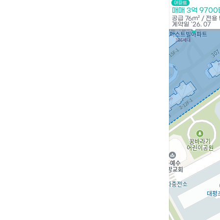
아파트
1.5억
매매 3억 970
81m²
실거래
공급
76m²
/
전용
계약일 '26. 07
5.34억
98m²