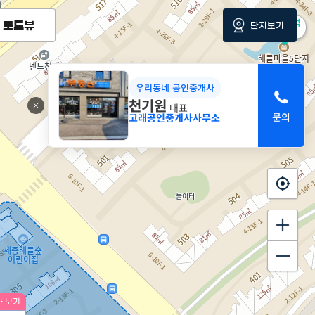
4.05억
로드뷰
단지보기
85m²
우리동네 공인중개사
천기원
대표
고래공인중개사사무소
 보기