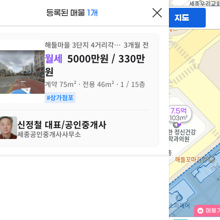
등록된 매물
1개
필터
매물만 보기
지도
7,400만
59m²
해들마을 3단지 4거리각지코너
3개월 전
월세
5000만원 / 330만
2.66억
원
199m²
계약
75m²
· 전용
46m²
· 1 / 15층
도
#상가점포
7.5억
정
103m²
신정철
대표/공인중개사
세종공인중개사사무소
2
4억
179m²
액
가
60억
'21. 12
지
매물가
지