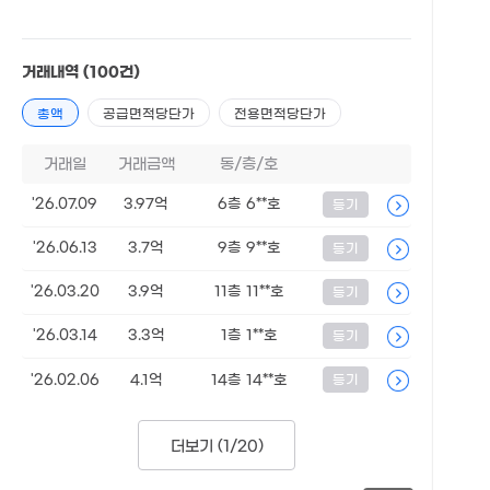
거래내역
(100건)
총액
공급면적당단가
전용면적당단가
거래일
거래금액
동/층/호
'26.07.09
3.97억
6층 6**호
등기
'26.06.13
3.7억
9층 9**호
등기
'26.03.20
3.9억
11층 11**호
등기
'26.03.14
3.3억
1층 1**호
등기
'26.02.06
4.1억
14층 14**호
등기
더보기 (
1/20
)