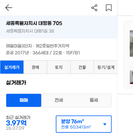
세종특별자치시 대평동 705
세종특별자치시 대평1길 38
해들마을3단지 · 제2종일반주거지역
지
준공 2017년 · 366세대 / 22호 · 15F/B1
실거래가
경매
토지
건물
등기/설계
측
실거래가
평
m
매매
전세
월세
총
단
최근 실거래가
분양
76m²
3.97억
필
전용
50.3413m²
26.07.09
단