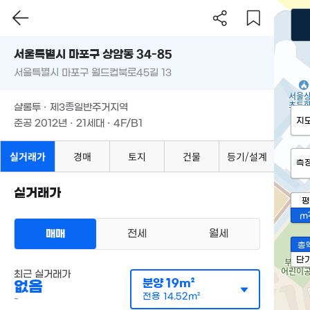
서울특별시 마포구 상암동 34-85
서울특별시 마포구 월드컵북로45길 13
샬롬투 · 제3종일반주거지역
지
준공 2012년 · 21세대 · 4F/B1
실거래가
경매
토지
건물
등기/설계
측
실거래가
평
m
매매
전세
월세
총
단
최근 실거래가
분양
19m²
없음
전용
14.52m²
-