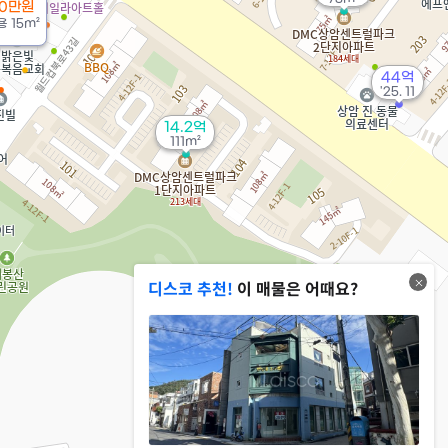
00만원
용
15m²
44억
'25. 11
14.2억
111m²
디스코 추천!
이 매물은 어때요?