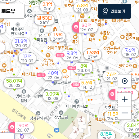
2.1억
6.8억
0m²
'21. 08
로드뷰
건물보기
월 53만
21m²
30억
7억
'26. 07
1
1.9억
24m²
21.3억
'20. 09
7.6억
1.63억
9.8억
'15. 07
매물
17억
27m²
'26. 06
'20. 02
8억
매물
'23. 04
40억
7.6억
5.5
매물
'22. 06
'21. 02
261
58.01억
5.6억
매물
'25. 03
'14. 12
54.99억
3.09억
'26. 08
'12. 08
11.5억
'25. 05
3.84
190억
'26. 0
'26. 07
46만
8.15억
5m²
78m²