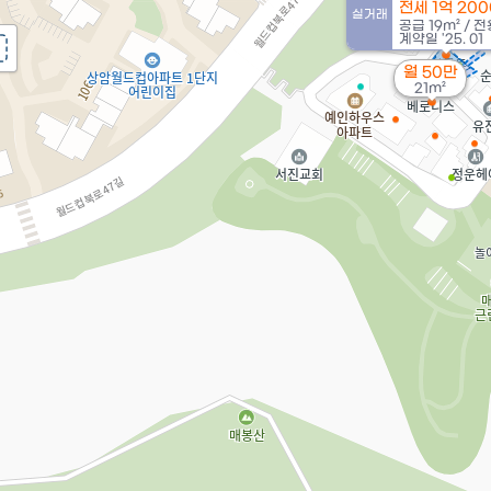
전세 1억 20
실거래
공급
19m²
/
전
계약일 '25. 01
월 50만
21m²