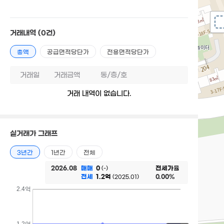
거래내역
(0건)
총액
공급면적당단가
전용면적당단가
거래일
거래금액
동/층/호
거래 내역이 없습니다.
실거래가 그래프
3년간
1년간
전체
2026.08
매매
0
전세가율
(-)
전세
1.2억
0.00%
(2025.01)
2.4억
1.2억