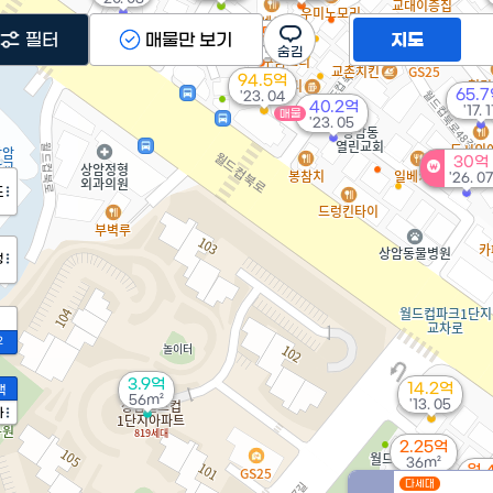
월 45만
필터
매물만 보기
지도
20m²
94.5억
65.
'23. 04
40.2억
'17. 1
매물
'23. 05
30억
'26. 07
도
정
2
3.9억
14.2억
액
56m²
'13. 05
가
2.25억
36m²
월 
다세대
2