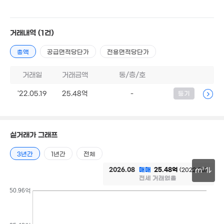
1.2억
205만
12.86억
'22. 06
'12. 03
'22. 05
1.15억
2.95억
거래내역
(1건)
82m²
'21. 09
1.1억
'21. 11
총액
공급면적당단가
전용면적당단가
1.15억
82m²
8,000만
88m²
거래일
거래금액
동/층/호
'22.05.19
25.48억
2억
-
등기
'15. 04
3,000만
78m²
,500만
실거래가 그래프
15. 09
5,100만
60m²
3년간
1년간
전체
2026.08
매매
25.48억
(2022.05)
8.31억
m²
5,500만
.3억
'16. 10
전세 거래없음
63m²
0. 09
30m
50.96억
7,300만
72m²