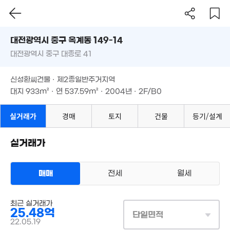
78m²
대전시 중구 옥계동 149-14
4.4억
'24. 02
대전광역시 중구 대종로 41
도로명
4억
대전광역시 중구 옥계동 149-14
필터
매물 탐색
'23. 10
신성환씨건물 · 제2종일반주거지역
대전광역시 중구 대종로 41
대지
933m²
· 연
537.59m²
· 2004년 · 2F/B0
1.5억
8.17억
'14. 01
'12. 06
신성환씨건물 · 제2종일반주거지역
대지
933m²
· 연
537.59m²
· 2004년 · 2F/B0
실거래가
경매
토지
건물
등기/설계
4.95억
'22. 06
1,500만
'17. 04
실거래가
100만
'19. 06
1.3억
100만
92만
'21. 07
매매
전세
월세
'19. 06
. 08
7,500만
55m²
1.71억
상업용건물
최근 실거래가
'19. 09
매매 25억 4786만원
실거래
25.48억
대지
933m²
/
연
538m²
단일면적
계약일 '22. 05
22.05.19