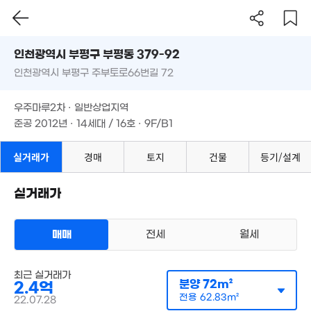
43m²
'21. 10
인천시 부평구 부평동 379-92
3.4억
인천광역시 부평구 주부토로66번길 72
'16. 05
도로명
인천광역시 부평구 부평동 379-92
필터
매물 탐색
우주마루2차 · 일반상업지역
인천광역시 부평구 주부토로66번길 72
준공 2012년 · 14세대 / 16호 · 9F/B1
1.85억
63m²
우주마루2차 · 일반상업지역
준공 2012년 · 14세대 / 16호 · 9F/B1
1.5억
80m²
실거래가
경매
토지
건물
등기/설계
44억
'11. 08
실거래가
1.4억
1.38억
경매
52m²
54m²
매매
전세
월세
1.4억
1.6억
1.03억
49m²
59m²
59m²
다세대
매매 2억 3700만원
최근 실거래가
1.9억
실거래
2.08억
분양
72m²
공급
84m²
/
전용
72m²
2.4억
80m²
64m²
계약일 '24. 04
전용
62.83m²
22.07.28
6,300만
2.04억