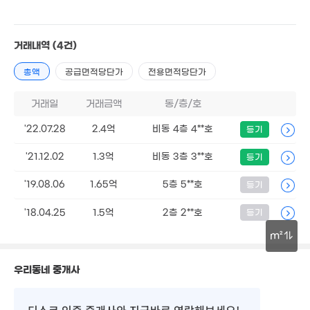
4,600만
45m²
78m²
경매
21m²
14.37억
'16. 12
1.08억
45m²
1.85억
거래내역
(4건)
.98억
79m²
5,000만
6,800만
17m²
17m²
42m²
총액
공급면적당단가
전용면적당단가
7억
'24. 09
8.5억
15. 07
거래일
거래금액
1.4억
동/층/호
47m²
7,300만
'22.07.28
2.4억
비동 4층 4**호
36m²
등기
2억
94m²
1억
'21.12.02
1.3억
8,225만
비동 3층 3**호
등기
41m²
1.87억
9.35억
0m²
매물
86m²
'15. 06
'19.08.06
1.65억
5층 5**호
등기
35억
1.05억
4m²
49m²
'18.04.25
1.5억
2층 2**호
등기
1.48억
m²
116m²
2.48억
30m
102m²
우리동네 중개사
2.38억
161m²
디스코 인증 중개사
와 지금바로 연락해보세요!