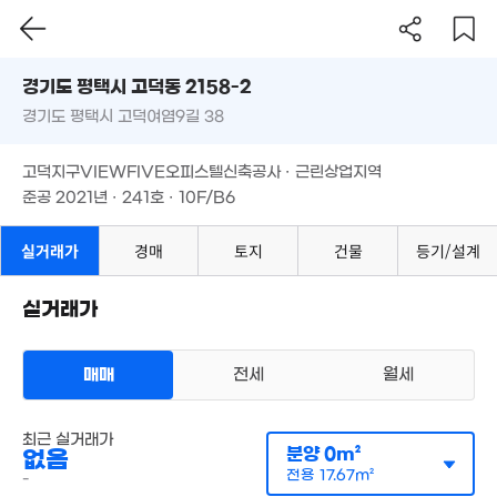
'26. 07
경기도 평택시 고덕동 2158-2
경기도 평택시 고덕여염9길 38
도로명
경기도 평택시 고덕동 2158-2
필터
매물 탐색
고덕지구VIEWFIVE오피스텔신축공사 · 근린상업지역
경기도 평택시 고덕여염9길 38
준공 2021년 · 241호 · 10F/B6
27억
고덕지구VIEWFIVE오피스텔신축공사 · 근린상업지역
'21. 11
1.11억
준공 2021년 · 241호 · 10F/B6
61m²
실거래가
경매
토지
건물
등기/설계
7.78억
108m²
실거래가
15.84억
104m²
매매
전세
월세
오피스텔
매매 2억 941만원
최근 실거래가
136.67억
실거래
분양
0m²
없음
공급
0m²
/
전용
19m²
'25. 12
계약일 '22. 06
전용
17.67m²
-