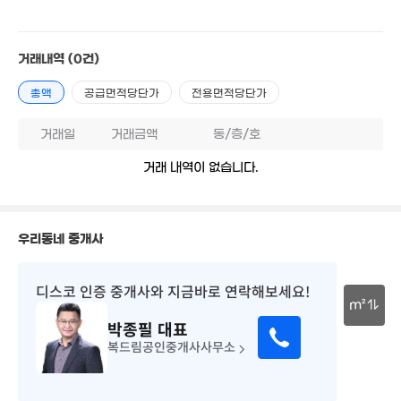
거래내역
(0건)
총액
공급면적당단가
전용면적당단가
5,500만
60m²
거래일
거래금액
동/층/호
거래 내역이 없습니다.
우리동네 중개사
디스코 인증 중개사
와 지금바로 연락해보세요!
m²
박종필
대표
30m
복드림공인중개사사무소