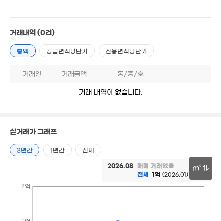
19m²
6.35억
1.1억
1.4억
8,566만
'12. 07
52m²
54m²
19m²
거래내역
(0건)
9억
월 32만
3.7억
1.53억
'08. 01
21m²
총액
공급면적당단가
전용면적당단가
'24. 06
74m²
17억
거래일
거래금액
동/층/호
'23. 11
월 30만
월 24만
31만
21m²
24m²
2.22억
거래 내역이 없습니다.
7m²
'10. 02
3.7억
'22. 06
1.34억
91m²
월 54만
21m²
실거래가 그래프
월 50만
월 27만
1.19억
1.8억
38m²
19m²
월 30만
73m²
82m²
3년간
1년간
전체
26m²
월 36만
29만
1.68억
2026.08
매매 거래없음
m²
16m²
m²
85m²
전세
1억
(2026.01)
30m
2억
3.75억
1.21억
'12. 03
4,400만
18m²
20m²
1억