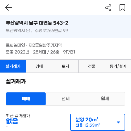
7.15억
13.7억
'10. 07
'23. 10
부산시 남구 대연동 543-2
15.7억
매물
'11. 12
부산광역시 남구 수영로266번길 99
도로명
1.2억
27m²
부산광역시 남구 대연동 543-2
필터
매물 탐색
4.83억
르씨엘대연 · 제2종일반주거지역
2.75억
부산광역시 남구 수영로266번길 99
'19. 05
준공 2022년 · 28세대 / 26호 · 9F/B1
'14. 09
1.02억
25m²
16억
르씨엘대연 · 제2종일반주거지역
월 30만
1.04억
'21. 03
26m²
25m²
월 30만
준공 2022년 · 28세대 / 26호 · 9F/B1
19m²
월 40만
23.5억
21m²
'21. 10
실거래가
경매
토지
건물
등기/설계
3억
18.6억
12.7억
매물
'09. 06
10.3억
'17. 06
'23. 04
18.5억
'16. 09
실거래가
'23. 09
월 31만
24m²
3.05억
7,240만
'11. 12
매매
전세
월세
22m²
다세대
최근 실거래가
월 30만
월세 1억 1000만원/10만원
분양
20m²
없음
실거래
48m²
공급
20m²
/
전용
13m²
전용
12.53m²
-
계약일 '26. 03
월 29만