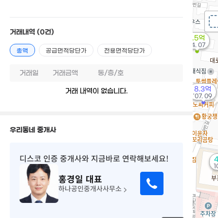
거래내역
(0건)
2.5억
'14. 07
총액
공급면적당단가
전용면적당단가
거래일
거래금액
동/층/호
8.3억
거래 내역이 없습니다.
'07. 09
우리동네 중개사
디스코 인증 중개사
와 지금바로 연락해보세요!
1
홍경일
대표
하나공인중개사사무소