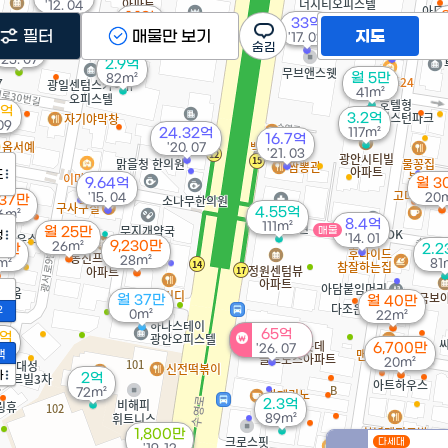
'12. 04
1.1억
33억
43m²
11억
필터
매물만 보기
지도
'17. 02
15억
'25. 04
'25. 07
2.9억
월 5만
82m²
41m²
8억
3.2억
 09
24.32억
117m²
16.7억
'20. 07
'21. 03
도
9.64억
월 3
'15. 04
20
 37만
4.55억
6m²
8.4억
111m²
월 25만
매물
정
'14. 01
9,230만
26m²
55만
2.
28m²
m²
81
월 37만
월 40만
2
0m²
22m²
65억
8억
6,700만
'26. 07
07
액
20m²
가
2억
72m²
2.3억
89m²
1,800만
다세대