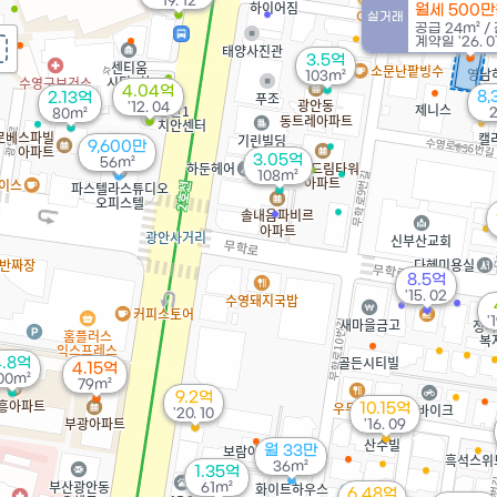
'19. 12
월세 500만
실거래
공급
24m²
/
계약일 '26. 0
3.5억
103m²
4.04억
8,
2.13억
'12. 04
80m²
9,600만
3.05억
56m²
108m²
8.5억
'15. 02
'
4.8억
4.15억
00m²
79m²
9.2억
10.15억
'20. 10
'16. 09
월 33만
36m²
1.35억
61m²
6.48억