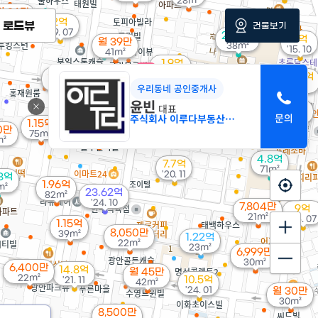
28m²
월 36만
2억
18m²
로드뷰
건물보기
'09. 07
2.24억
3억
월 39만
38m²
'15. 10
41m²
1.9억
매물
'07. 07
월 45만
3.45억
매물
20m²
우리동네 공인중개사
'13. 10
12.6억
윤빈
'19. 06
대표
3.35억
주식회사 이루다부동산중개법인
3.7억
'18. 06
1.15억
'21. 04
2.2억
0만
75m²
82m²
m²
4.8억
7.7억
71m²
'20. 11
23억
1.96억
m²
23.62억
82m²
'24. 10
7,804만
9억
21m²
'25. 07
1.15억
8,050만
39m²
1.22억
22m²
23m²
6,999만
30m²
6,400만
14.8억
월 45만
22m²
10.5억
'21. 11
42m²
'24. 01
월 30만
30m²
8,500만