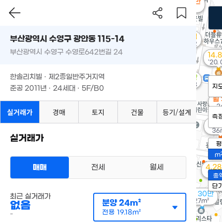
월 35만
19m²
2.5억
부산광역시 수영구 광안동 115-14
'10. 12
부산광역시 수영구 수영로642번길 24
14.
'20.
한솔리치빌 · 제2종일반주거지역
610만
'16. 08
지
준공 2011년 · 24세대 · 5F/B0
월
2
실거래가
경매
토지
건물
등기/설계
측
월 
36
실거래가
평
m
매매
전세
월세
4.2
'16. 
총
단
월 30만
최근 실거래가
27m²
분양
24m²
없음
전용
19.18m²
-