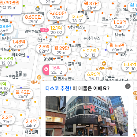
22m²
원/30만원
월 37만
월 
전용
19m²
21m²
28
7
9,600만
12.6억
8,600만
23m²
'18. 01
29m²
1.03억
300만
24m²
12.1억
매물
26m²
'20. 02
1.48억
월 55만
47m²
2.5억
월 29만
60m²
6.07억
82m²
29m²
'24. 12
8.68억
'12. 03
5.18억
16억
'21. 10
'25. 12
6.96억
'15. 11
4억
디스코 추천!
이 매물은 어때요?
1.4억
19. 10
월 42만
20m²
1.97억
25m²
99m²
2.6억
'15. 03
2.3억
33m²
2.3억
14.15억
2.4억
71m²
2.9억
'22. 09
월 53만
44m²
'11. 11
35m²
1.5억
1.76억