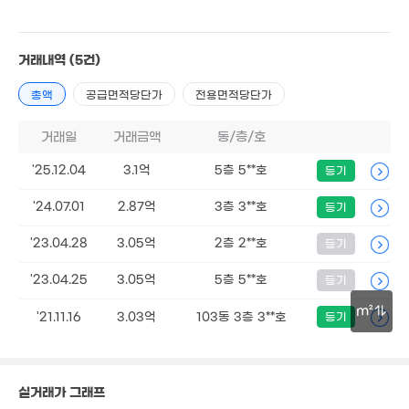
2.6
1.8억
66m
71m²
1.71억
경매
66m²
5,958만
거래내역
(5건)
1.35억
2.17억
'19. 03
67m²
70m²
1.1억
1.85억
총액
공급면적당단가
전용면적당단가
2.15억
37m²
58m²
71m²
거래일
거래금액
동/층/호
'25.12.04
3.1억
5층 5**호
등기
'24.07.01
2.87억
3층 3**호
등기
'23.04.28
3.05억
2층 2**호
등기
'23.04.25
3.05억
5층 5**호
등기
11.3억
'25. 09
m²
9,70
'21.11.16
3.03억
103동 3층 3**호
등기
66m
30m
2.18억
76m²
실거래가 그래프