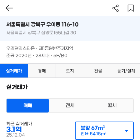
6,600만
44m²
'11. 12
서울시 강북구 우이동 116-10
2.7억
서울특별시 강북구 삼양로155나길 30
도로명
'20. 04
1,000만
1.6억
서울특별시 강북구 우이동 116-10
'08. 02
필터
매물 탐색
51m²
우리팰리스타운 · 제1종일반주거지역
2.5억
서울특별시 강북구 삼양로155나길 30
준공 2020년 · 28세대 · 5F/B0
'12. 06
2.74억
우리팰리스타운 · 제1종일반주거지역
7.22억
53m²
'21. 09
준공 2020년 · 28세대 · 5F/B0
실거래가
경매
토지
건물
등기/설계
2.25억
54m²
2.94억
'16. 07
3.1억
실거래가
월 50만
88m²
43m²
3.2억
1.2억
73m²
매매
전세
월세
54m²
5.5억
'26. 03
1.54억
60m²
다세대
최근 실거래가
매매 2억 3399만원
분양
67m²
실거래
3.1억
2.1억
공급
0m²
/
전용
59m²
1.19억
전용
54.15m²
71m²
계약일 '19. 04
25.12.04
43m²