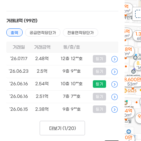
1억
42m²
거래내역
(99건)
1.5억
총액
공급면적당단가
전용면적당단가
1.
69m²
6
거래일
거래금액
동/층/호
1.48억
77m²
'26.07.17
2.48억
12층 12**호
등기
8
'1
'26.06.23
2.5억
9층 9**호
등기
8,600만
'26.06.16
2.54억
10층 10**호
등기
53m²
'26.06.16
2.51억
7층 7**호
등기
'26.06.15
2.38억
9층 9**호
등기
1.84억
100m²
9
더보기 (
1/20
)
7,100만