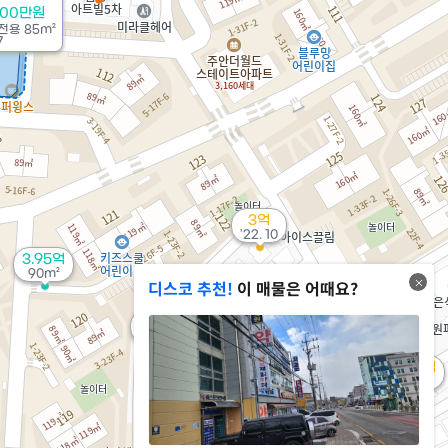
800만원
전용
85m²
7
3억
'22. 10
3.95억
90m²
디스코 추천!
이 매물은 어때요?
2.8억
5.7억
'26. 07
3.36억
'22. 06
'16. 07
4.25억
'19. 06
4,400만
43m²
8,500만
4.82억
43m²