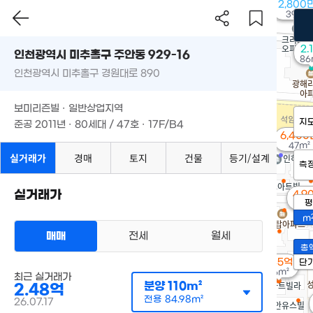
2,800
39m²
2.
인천광역시 미추홀구 주안동 929-16
86
인천광역시 미추홀구 경원대로 890
보미리즌빌 · 일반상업지역
지
준공 2011년 · 80세대 / 47호 · 17F/B4
6,400
47m²
실거래가
경매
토지
건물
등기/설계
측
실거래가
4,9
평
42
m
매매
전세
월세
총
1.45억
단
66m²
최근 실거래가
분양
110m²
2.48억
전용
84.98m²
26.07.17