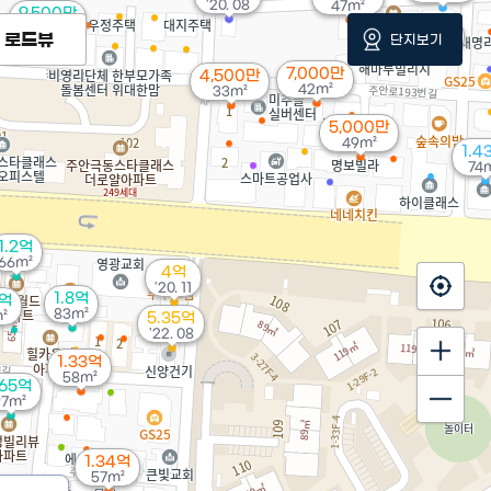
'20. 08
47m²
9,500만
56m²
1.9억
로드뷰
단지보기
73m²
7,000만
4,500만
42m²
33m²
5,000만
49m²
1.4
74
1.2억
66m²
4억
'20. 11
1.8억
5억
83m²
²
5.35억
'22. 08
1.33억
58m²
.65억
97m²
1.34억
57m²