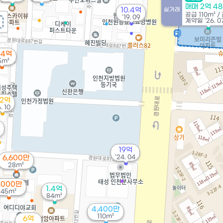
매매 2억 4
10.4억
실거래
공급
110m²
/
'19. 09
계약일 '26. 0
34억
5m²
.2억
6. 10
19억
'24. 04
6,600만
28m²
,000만
1.4억
45m²
84m²
4,400만
110m²
6억