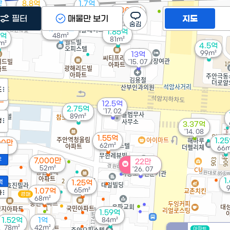
만
8.8억
1.7억
8,000만
'24. 02
78m²
필터
매물만 보기
54m²
지도
4,300만
1.85억
1억
48m²
81m²
m²
4.5억
99m²
13억
'15. 07
도
만
12.5억
2.75억
'17. 02
89m²
정
3.37억
'14. 08
1.55억
1.2
00만
62m²
66m
m²
2
7,000만
22만
52m²
'26. 07
1
액
1.25억
65m²
1.07억
가
경매
68m²
1.59억
1.52억
1억
84m²
78m²
42m²
아파트