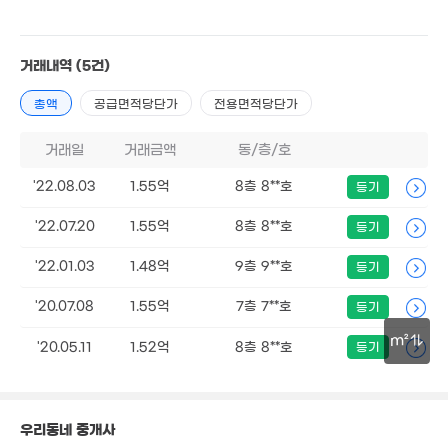
1.72억
1.15억
77m²
77m²
거래내역
(5건)
총액
공급면적당단가
전용면적당단가
거래일
거래금액
동/층/호
'22.08.03
1.55억
8층 8**호
등기
'22.07.20
1.55억
8층 8**호
등기
'22.01.03
1.48억
9층 9**호
등기
'20.07.08
1.55억
7층 7**호
등기
m²
'20.05.11
1.52억
8층 8**호
등기
30m
95억
'24. 01
우리동네 중개사