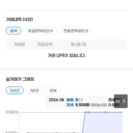
20.43억
'18. 05
9억
'11. 09
거래내역
(0건)
총액
공급면적당단가
전용면적당단가
25.92억
.85억
'25. 09
14. 04
6.57억
'20. 03
거래일
거래금액
동/층/호
거래 내역이 없습니다.
34억
'21. 01
월 58만
실거래가 그래프
30m²
3년간
1년간
전체
2026.08
매매
0
전세가율
(-)
m²
전세
5,500만
0.00%
(2026.02)
30m
5,500만
5,000만