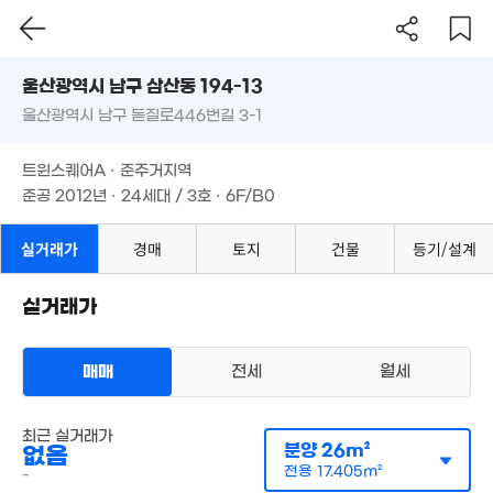
울산시 남구 삼산동 194-13
28억
울산광역시 남구 돋질로446번길 3-1
도로명
'25. 12
4.35억
울산광역시 남구 삼산동 194-13
필터
매물 탐색
'11. 11
트윈스퀘어A · 준주거지역
15.8억
5.28억
울산광역시 남구 돋질로446번길 3-1
준공 2012년 · 24세대 / 3호 · 6F/B0
'18. 01
'17. 05
11.44억
17.9억
21.5억
트윈스퀘어A · 준주거지역
'18. 05
'16. 06
'21. 04
준공 2012년 · 24세대 / 3호 · 6F/B0
20.
'13.
실거래가
경매
토지
건물
등기/설계
23억
7.9억
'26. 05
'18. 01
실거래가
18.1억
'19. 04
14.5억
매매
전세
월세
'17. 01
다세대
최근 실거래가
월세 500만원/45만원
실거래
분양
26m²
없음
공급
26m²
/
전용
17m²
계약일 '26. 06
전용
17.405m²
-