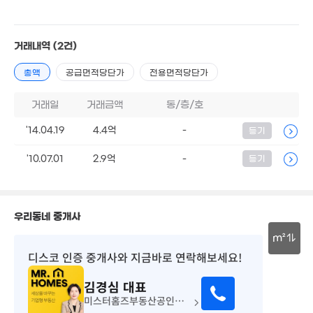
.3억
. 05
6.8억
거래내역
(2건)
1.7억
'21. 05
4.95억
19. 10
'15. 05
총액
공급면적당단가
전용면적당단가
7.95억
32.94억
'21. 05
'23. 11
2,000만
'15. 01
거래일
거래금액
동/층/호
11.06억
'23. 11
1.
'14.04.19
4.4억
-
등기
'20.
488만
2.5억
'10.07.01
2.9억
-
등기
'06. 11
'20. 12
6,800만
'10. 07
우리동네 중개사
m²
디스코 인증 중개사
와 지금바로 연락해보세요!
35.5억
4.6억
30m
'22. 09
'11. 06
김경심
대표
미스터홈즈부동산공인중개사사무소광주북동센터