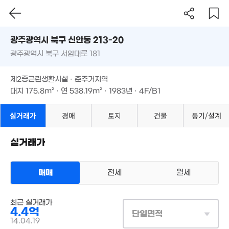
1,800만
경매
87m²
23m²
광주시 북구 신안동 213-20
광주광역시 북구 서암대로 181
도로명
광주광역시 북구 신안동 213-20
필터
매물 탐색
제2종근린생활시설 · 준주거지역
광주광역시 북구 서암대로 181
1.63억
대지
175.8m²
· 연
538.19m²
· 1983년 · 4F/B1
103m²
1.23억
95m²
제2종근린생활시설 · 준주거지역
대지
175.8m²
· 연
538.19m²
· 1983년 · 4F/B1
실거래가
경매
토지
건물
등기/설계
65억
실거래가
1. 10
2.8억
5.8억
'08. 12
매매
전세
월세
'16. 03
상업용건물
최근 실거래가
매매 4억 4000만원
실거래
4.4억
대지
176m²
/
연
538m²
단일면적
계약일 '14. 04
14.04.19