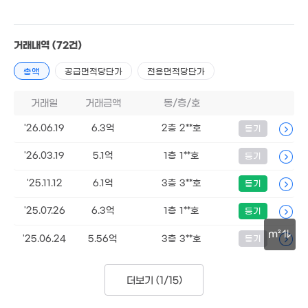
3.27억
'24. 05
5,360만
'19. 10
거래내역
(72건)
총액
공급면적당단가
전용면적당단가
거래일
거래금액
동/층/호
18.5억
'26.06.19
6.3억
2층 2**호
등기
248m²
'26.03.19
5.1억
1층 1**호
등기
'25.11.12
6.1억
3층 3**호
등기
2.3억
'06. 05
18억
'25.07.26
6.3억
1층 1**호
등기
232m²
1.25억
m²
43m²
'25.06.24
5.56억
3층 3**호
등기
1.63
40m
30m
1.3억
9.6억
4.2억
48m²
'14. 05
더보기 (
1/15
)
4.22억
75m²
64m²