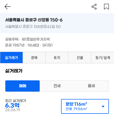
7.2억
서울시 종로구 신영동 150-6
'26. 03
.8억
5m²
서울특별시 종로구 자하문로42길 50
도로명
월 58만
47m²
서울특별시 종로구 신영동 150-6
월 44만
필터
매물 탐색
57m²
공동주택 · 제1종일반주거지역
3.75억
서울특별시 종로구 자하문로42길 50
2.68억
준공 1987년 · 96세대 · 3F/B1
101m²
'17. 04
공동주택 · 제1종일반주거지역
12.83억
준공 1987년 · 96세대 · 3F/B1
'25. 06
6억
109m²
실거래가
경매
토지
건물
등기/설계
3.6억
94m²
실거래가
393만
9억
'21. 10
'17. 06
매매
전세
월세
1.89억
'21. 12
6,563만
최근 실거래가
아파트
분양
116m²
'25. 06
6.3억
매매 6억 3000만원
실거래
전용
79.56m²
공급
116m²
/
전용
80m²
26.06.19
계약일 '26. 06