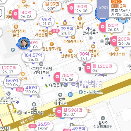
06
다세대
월 39만
매매 2억
150억
실거래
60m²
'26. 08
공급
15m²
/
2.3억
140억
계약일 '25. 
21m²
'26. 06
95억
'21. 01
120억
99.5억
'26. 06
매물
'24. 03
200억
260억
'26. 06
'26. 06
90억
184.57억
'17. 11
'25. 12
월 1,200만
1,200억
0m²
'26. 07
780억
'26. 06
565억
'20. 06
410억
매물
'20. 06
월 5,961만
'25. 07
36.5억
매물
170m²
49.8억
매물