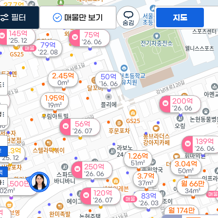
37.7억
월 150만
'16. 02
필터
매물만 보기
지도
0m²
145억
75억
'25. 12
'26. 06
79억
매물
'22. 08
2.45억
50억
0m²
'16. 06
도
1.95억
200억
6
19m²
'26. 06
정
억
56억
 10
'26. 07
139억
'26. 06
41.3억
2
1.26억
'25. 12
51m²
3.04억
250억
50m²
액
'26. 06
3.7억
가
37m²
 6,500만
월 66만
02m²
34m²
120억
매물
83억
매물
'26. 07
'26. 03
월 174만
억
83m²