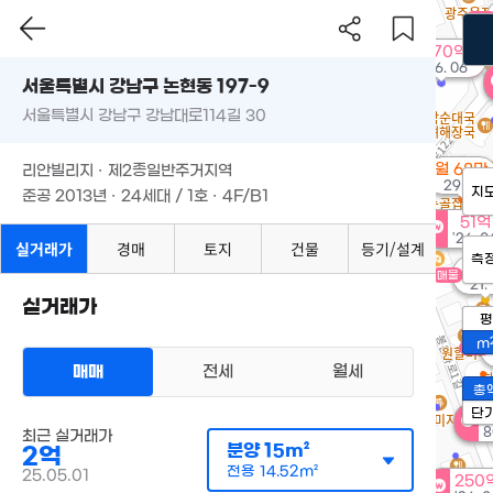
매물
370억
'26. 06
서울특별시 강남구 논현동 197-9
서울특별시 강남구 강남대로114길 30
월 68만
리안빌리지 · 제2종일반주거지역
29m²
지
준공 2013년 · 24세대 / 1호 · 4F/B1
51억
'26. 0
실거래가
경매
토지
건물
등기/설계
측
70
매물
'21.
실거래가
평
m
매물
매매
전세
월세
총
단
월
8
최근 실거래가
분양
15m²
2억
전용
14.52m²
25.05.01
250