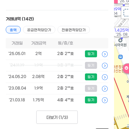
'26. 
489.39억
'17. 04
거래내역
(14건)
총액
공급면적당단가
전용면적당단가
1,425억
'25. 08
거래일
거래금액
동/층/호
'25.05.01
2억
2층 2**호
등기
'24.11.19
1.9억
3층 3**호
등기
'24.05.20
2.08억
2층 2**호
등기
'23.08.04
1.9억
2층 2**호
등기
'21.03.18
1.75억
4층 4**호
등기
더보기 (
1/3
)