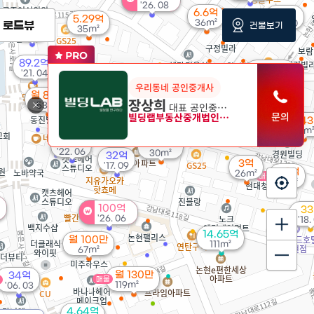
'26. 08
6.6억
54억
5.29억
36m²
'24. 10
로드뷰
53억
건물보기
35m²
'16. 11
89.2억
월 137만
'21. 04
월 165만
63m²
36m²
우리동네 공인중개사
월 85만
장상희
월 94만
대표 공인중개사
53m²
52m²
빌딩랩부동산중개법인주식회사
월 14
38m
90억
월 85만
'22. 06
30m²
32억
3억
'17. 09
5.1억
26m²
매물
41m²
100억
3
매물
'26. 06
'18.
14.65억
월 100만
111m²
67m²
월 130만
34억
매물
119m²
'06. 03
4.64억