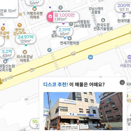
56m²
200억
'07. 11
전용
15m²
05
월 1,000만
1,191m²
2.19억
65m²
24.97억
129m²
3.2억
43m²
디스코 추천!
이 매물은 어때요?
월 1,400만
'25. 04
55.29억
'21. 01
45억