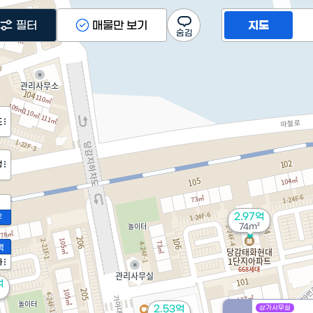
필터
매물만 보기
지도
도
정
2.97억
2
74m²
액
가
억
2.53억
상가사무실