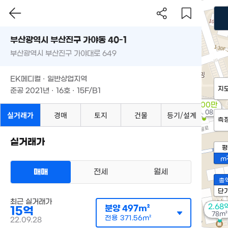
부산광역시 부산진구 가야동 40-1
부산광역시 부산진구 가야대로 649
EK메디컬 · 일반상업지역
지
준공 2021년 · 16호 · 15F/B1
2,000만
'14. 08
실거래가
경매
토지
건물
등기/설계
측
실거래가
평
m
매매
전세
월세
총
단
최근 실거래가
2.68
분양
497m²
15억
78m²
전용
371.56m²
22.09.28