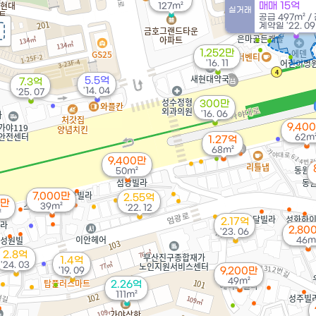
매매 15억
127m²
실거래
공급
497m²
/
계약일 '22. 09
1,252만
'16. 11
5.5억
7.3억
'14. 04
'25. 07
300만
'16. 06
9,40
62m
1.27억
68m²
9,400만
50m²
7,000만
2.55억
0만
39m²
'22. 12
²
2.17억
2,80
'23. 06
46m
2.8억
1.4억
'24. 03
'19. 09
9,200만
49m²
2.26억
111m²