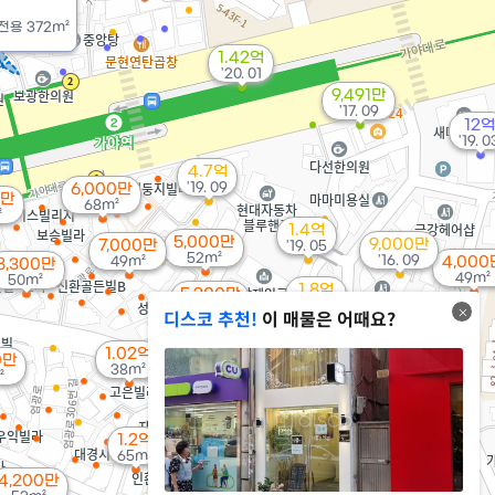
전용
372m²
1.42억
'20. 01
9,491만
'17. 09
12억
'19. 0
4.7억
'19. 09
6,000만
0만
68m²
²
1.4억
5,000만
9,000만
7,000만
'19. 05
52m²
'16. 09
49m²
4,000
8,300만
49m²
50m²
1.8억
5,200만
'24. 01
51m²
디스코 추천!
이 매물은 어때요?
3.9억
1.02억
'20. 04
0만
38m²
²
2억
1.25억
'24. 10
8.8억
'20. 07
'16. 04
1.2억
65m²
9,000만
1.11억
'19. 09
4,200만
65m²