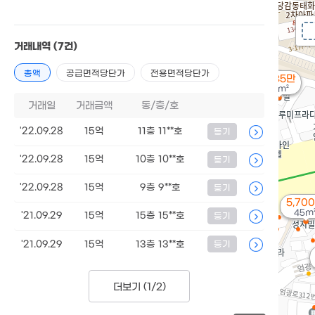
거래내역
(7건)
총액
공급면적당단가
전용면적당단가
월 35만
21m²
거래일
거래금액
동/층/호
'22.09.28
15억
11층 11**호
등기
'22.09.28
15억
10층 10**호
등기
'22.09.28
15억
9층 9**호
등기
5,70
45m
'21.09.29
15억
15층 15**호
등기
'21.09.29
15억
13층 13**호
등기
더보기 (
1/2
)