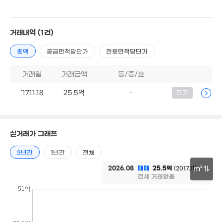
'18. 02
3.56억
'20. 05
5.5억
1.7억
'23. 03
69m²
30.5억
거래내역
(1건)
'17. 09
5.6억
8.8
'17. 03
'16. 
75억
2.63억
총액
공급면적당단가
전용면적당단가
2.18억
7m²
47m²
63m²
1.85억
7,700만
거래일
거래금액
동/층/호
57m²
'20. 03
10
'21
7.8억
'17.11.18
25.5억
-
등기
'23. 09
5.8억
'23. 07
2.45억
11.8억
71m²
실거래가 그래프
'26. 02
7.6억
'17. 09
3년간
1년간
전체
2026.08
매매
25.5억
(2017.11)
m²
2.
전세 거래없음
1.65억
175억
'24.
2.8억
'21. 04
'26. 05
30m
51억
'23. 12
5.6억
'17. 01