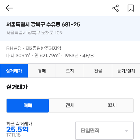
60m²
8,000만
9m²
52m²
2.1억
49m²
서울시 강북구 수유동 681-25
78m²
2.7억
3.68억
2.41억
서울특별시 강북구 노해로 109
도로명
매물
51m²
'16. 05
75m²
서울특별시 강북구 수유동 681-25
필터
매물 탐색
BH빌딩 · 제3종일반주거지역
1.64억
서울특별시 강북구 노해로 109
대지
309m²
· 연
621.79m²
· 1983년 · 4F/B1
64m²
1.34억
55m²
BH빌딩 · 제3종일반주거지역
3.85억
6.5억
대지
309m²
· 연
621.79m²
· 1983년 · 4F/B1
2.35억
'16. 10
'13. 03
24억
80m²
'18. 07
2.6억
실거래가
경매
토지
건물
등기/설계
'20. 10
2
2.6억
2.58억
'20.
'16. 08
5.8억
48m²
실거래가
'14. 11
11.1억
'18. 11
월 19만
450만
33m²
4.4억
'20. 01
매매
전세
월세
'23. 08
7.3억
'09. 10
2.8억
4.6억
59m²
상업용건물
'20. 07
최근 실거래가
매매 25억 5000만원
실거래
6.89억
2.1
1.35억
25.5억
대지
309m²
/
연
622m²
단일면적
'21. 06
67
44m²
계약일 '17. 11
17.11.18
23.5억