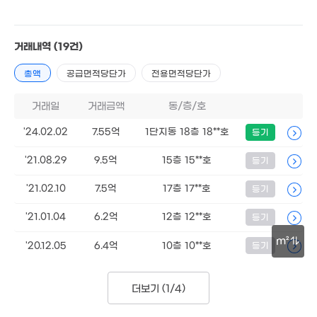
거래내역
(19건)
총액
공급면적당단가
전용면적당단가
7.45억
176m²
거래일
거래금액
동/층/호
'24.02.02
7.55억
1단지동 18층 18**호
등기
'21.08.29
9.5억
15층 15**호
등기
6.27억
'21.02.10
7.5억
17층 17**호
등기
매물
160m²
'21.01.04
6.2억
12층 12**호
등기
m²
'20.12.05
6.4억
10층 10**호
등기
30m
더보기 (
1/4
)