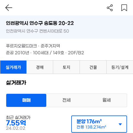
인천시 연수구 송도동 20-22
인천광역시 연수구 컨벤시아대로 50
도로명
인천광역시 연수구 송도동 20-22
필터
매물 탐색
푸르지오월드마크 · 준주거지역
인천광역시 연수구 컨벤시아대로 50
준공 2010년 · 100세대 / 149호 · 20F/B2
8.3억
경매
182m²
푸르지오월드마크 · 준주거지역
준공 2010년 · 100세대 / 149호 · 20F/B2
실거래가
경매
토지
건물
등기/설계
7억
182m²
실거래가
매매
전세
월세
주상복합
매매 7억 5500만원
최근 실거래가
실거래
분양
176m²
7.55억
공급
176m²
/
전용
138m²
계약일 '24. 02
전용
138.274m²
24.02.02