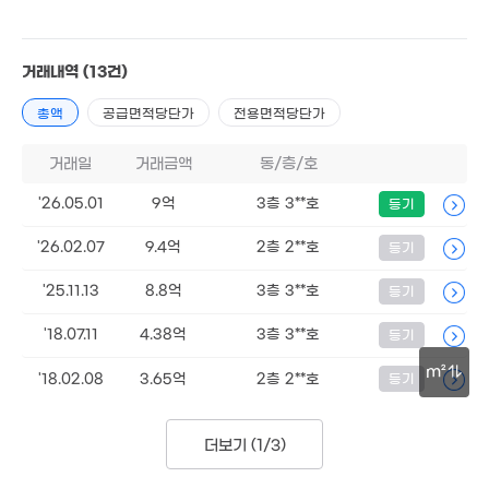
1.4억
'21. 10
7.9억
'25. 10
거래내역
(13건)
.4억
총액
공급면적당단가
전용면적당단가
2m²
4,4
'10.
거래일
거래금액
동/층/호
6.8억
3.2억
16. 09
'12. 01
20억
'26.05.01
9억
3층 3**호
등기
'26. 05
38억
'26.02.07
9.4억
2층 2**호
등기
38.2억
'21. 10
'23. 11
3.82억
'25.11.13
8.8억
3층 3**호
등기
4,000
'16. 05
7,678만
'21. 12
'16. 12
1.1억
'18.07.11
4.38억
3층 3**호
등기
23m²
653만
m²
1.
'18.02.08
3.65억
2층 2**호
등기
7. 02
53
30m
더보기 (
1/3
)
1.23
'16. 