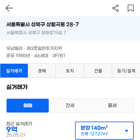
7.3억
7.5억
'25. 10
66m²
서울시 성북구 상월곡동 28-7
6.95억
70m²
서울특별시 성북구 화랑로19길 7
도로명
4.5억
600만
8억
72m²
서울특별시 성북구 상월곡동 28-7
11.9억
필터
매물 탐색
'13. 05
81m²
5.8억
'21. 11
우남빌라 · 제3종일반주거지역
7.5억
48m²
서울특별시 성북구 화랑로19길 7
준공 1985년 · 46세대 · 3F/B1
51m²
9.1억
5.98
우남빌라 · 제3종일반주거지역
'21. 07
'24. 11
준공 1985년 · 46세대 · 3F/B1
2.46억
'15. 11
실거래가
경매
토지
건물
등기/설계
6.45억
11.25억
41m²
'19. 12
실거래가
8.7억
5억
'26. 04
66m²
5.3억
매매
전세
월세
82m²
7.45억
8.28억
66m²
'26. 03
다세대
매매 9억
최근 실거래가
실거래
분양
140m²
4.4억
공급
140m²
/
전용
127m²
9억
8억
계약일 '26. 05
'21. 10
전용
127.27m²
'25. 10
26.05.01