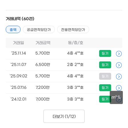
.5억
5. 09
1.43억
거래내역
(60건)
113m²
총액
공급면적당단가
전용면적당단가
거래일
거래금액
동/층/호
'25.11.14
5,700만
4층 4**호
등기
'25.11.07
6,500만
2층 2**호
등기
'25.09.02
5,700만
4층 4**호
등기
'25.07.16
7,200만
3층 3**호
등기
m²
'24.12.01
7,000만
3층 3**호
등기
30m
더보기 (
1/12
)