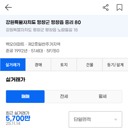
9,980만
강원특별자치도 평창군 평창읍 중리 80
8,600만
'21. 01
'14. 01
강원특별자치도 평창군 평창읍 노람들길 18
도로명
1.
3.04억
6,270만
'20.
강원특별자치도 평창군 평창읍 중리 80
99m²
필터
매물 탐색
'22. 11
백오아파트 · 제2종일반주거지역
강원특별자치도 평창군 평창읍 노람들길 18
준공 1992년 · 51세대 · 5F/B0
3억
1.5억
'18. 01
4,000만
'13. 10
백오아파트 · 제2종일반주거지역
47m²
준공 1992년 · 51세대 · 5F/B0
1.93억
5,84
'23. 08
'11. 0
실거래가
경매
토지
건물
등기/설계
4,500만
월 
'15. 03
0
5,5
실거래가
'21
5,000만
2.5억
8,181만
'10. 07
83m²
'09. 11
매매
전세
월세
2,000만
'25. 03
아파트
2.73억
최근 실거래가
매매 6500만원
실거래
115m²
5,700만
공급
56m²
/
전용
50m²
단일면적
계약일 '25. 11
25.11.14