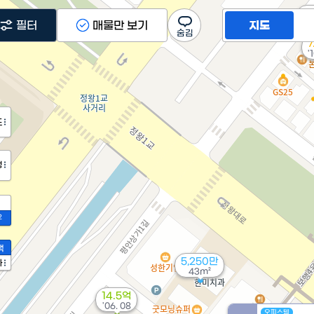
'2
필터
매물만 보기
지도
7
'
도
정
2
액
5,250만
가
43m²
14.5억
'06. 08
오피스텔