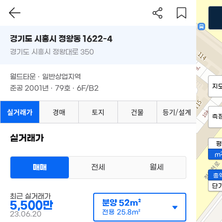
경기도 시흥시 정왕동 1622-4
경기도 시흥시 정왕대로 350
월드타운 · 일반상업지역
지
준공 2001년 · 79호 · 6F/B2
실거래가
경매
토지
건물
등기/설계
측
실거래가
평
m
매매
전세
월세
총
단
최근 실거래가
분양
52m²
5,500만
전용
25.8m²
23.06.20