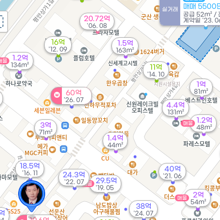
매매 5500
실거래
공급
52m²
/
20.72억
계약일 '23. 0
'06. 08
16억
1.5억
'12. 09
163m²
1.2억
매물
134m²
11억
'14. 10
1억
81m²
60억
'26. 07
4.4억
131m²
1.2억
매물
3억
48m²
71m²
1.4억
44m²
18.5억
40억
'16. 11
24.3억
'21. 06
29.5억
'22. 07
매물
'19. 05
2억
매물
54m²
38억
8억
'24. 07