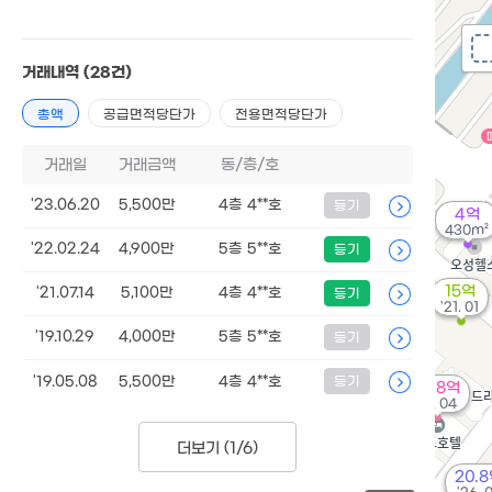
거래내역
(28건)
총액
공급면적당단가
전용면적당단가
거래일
거래금액
동/층/호
'23.06.20
5,500만
4층 4**호
등기
4억
430m²
'22.02.24
4,900만
5층 5**호
등기
15억
'21.07.14
5,100만
4층 4**호
등기
'21. 01
'19.10.29
4,000만
5층 5**호
등기
'19.05.08
5,500만
4층 4**호
등기
38.8억
'19. 04
더보기 (
1/6
)
20.