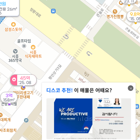
'23. 11
만원
전용
26m²
6
9.8
'15. 0
45억
'25. 08
디스코 추천!
이 매물은 어때요?
3억
158m²
3.2억