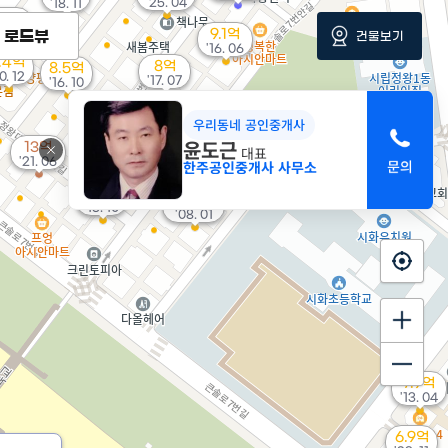
'25. 04
'18. 11
9억
6. 05
9.1억
로드뷰
건물보기
'16. 06
.4억
8억
8.5억
10. 12
'17. 07
'16. 10
4.35억
우리동네 공인중개사
'06. 12
8.9억
8.6억
윤도근
13억
'15. 09
대표
'17. 12
8.2억
'21. 06
한주공인중개사 사무소
'17. 08
8.8억
5.45억
'15. 10
'08. 01
7.9억
'13. 04
6.9억