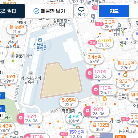
'09. 07
3.8억
23억
매물
매물
36m²
'06. 12
필터
매물만 보기
지도
2.3억
매물
25m²
월 83만
21m²
1
67.5억
매물
'21. 06
0만
도
²
3.46억
67m²
월 105만
39m²
170억
정
'26. 06
2.15억
49m²
3.13억
29m²
110억
'25. 12
월 
2
4
5.05억
122m²
액
98억
'26. 06
가
85억
4.5억
3.
매물
'26. 06
101m²
50m
월 132만
4.43억
35m²
38m²
159.6억
매물
'22. 05
173억
다세대