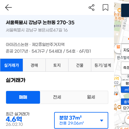
서울특별시 강남구 논현동 270-35
서울특별시 강남구 봉은사로47길 16
아이리스논현 · 제2종일반주거지역
월 20
지
준공 2017년 · 54가구 / 54세대 / 54호 · 6F/B1
85m
실거래가
경매
토지
건물
등기/설계
측
18.5억
실거래가
'15. 02
평
m
매매
전세
월세
총
단
최근 실거래가
분양
37m²
4.6억
전용
29.06m²
26.02.10