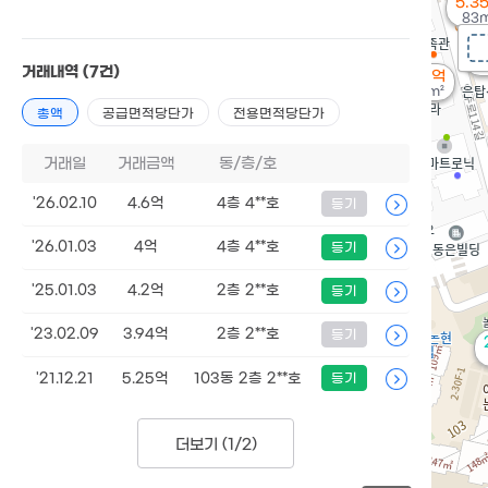
5.3
83m
1
1
거래내역
(7건)
5.16억
102m²
총액
공급면적당단가
전용면적당단가
거래일
거래금액
동/층/호
'26.02.10
4.6억
4층 4**호
등기
'26.01.03
4억
4층 4**호
등기
'25.01.03
4.2억
2층 2**호
등기
'23.02.09
3.94억
2층 2**호
등기
'21.12.21
5.25억
103동 2층 2**호
등기
더보기 (
1/2
)