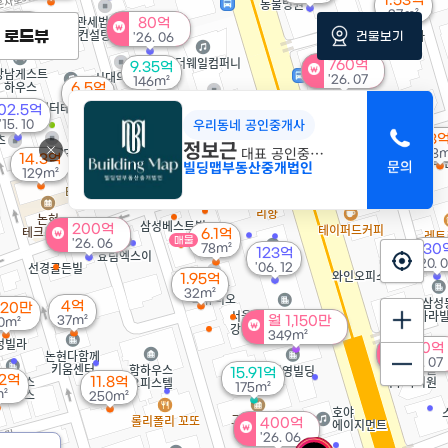
1.53억
27m²
2억
80억
로드뷰
건물보기
26m²
'26. 06
760억
9.35억
'26. 07
146m²
6.5억
167m²
02.5억
200억
우리동네 공인중개사
'15. 10
'26. 06
3
정보근
250억
대표 공인중개사
68m
14.3억
'23. 01
빌딩맵부동산중개법인
129m²
월 120만
44m²
200억
6.1억
매물
'26. 06
78m²
130
123억
'20. 
'06. 12
1.95억
32m²
4억
120만
37m²
월 1,150만
0m²
349m²
260억
'26. 07
15.91억
32억
11.8억
175m²
²
250m²
400억
'26. 06