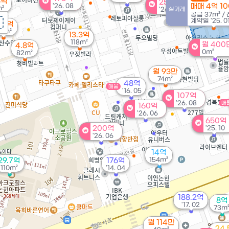
5억
250억
'26. 08
매매 4억 1
²
'26. 08
실거래
공급
37m²
/
계약일 '25. 0
0.9억
16m²
13.3억
118m²
월 400
4.8억
0m²
82m²
월 93만
74m²
48억
매물
'16. 05
107억
'26. 08
매
160억
'26. 06
650억
200억
'25. 10
'26. 06
14억
154m²
29.7억
176억
110m²
'14. 04
188.2억
8억
'17. 02
73m
월 114만
24.