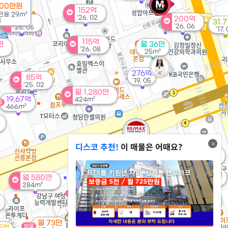
000만원
152억
전용
29m²
'26. 02
200억
99억
1
31.
'26. 06
'26. 06
'17.
115억
만
월 36만
'26. 08
25m²
276억
85억
'19. 05
'25. 02
월 1,280만
19.67억
424m²
물
466m²
디스코 추천!
이 매물은 어때요?
564억
82억
'26. 06
'18. 08
55.7억
월 580만
'18. 11
284m²
153.5억
월 75만
매물
139억
'25. 08
46m²
'26. 06
²
월 73만
109억
119.5억
매물
5억