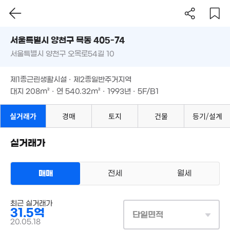
15억
16.3억
84m²
'26. 06
16.8억
서울시 양천구 목동 405-74
'19. 05
서울특별시 양천구 오목로54길 10
도로명
서울특별시 양천구 목동 405-74
필터
매물 탐색
19.5억
제1종근린생활시설 · 제2종일반주거지역
'21. 03
서울특별시 양천구 오목로54길 10
13.5억
대지
208m²
· 연
540.32m²
· 1993년 · 5F/B1
'21. 07
제1종근린생활시설 · 제2종일반주거지역
대지
208m²
· 연
540.32m²
· 1993년 · 5F/B1
실거래가
경매
토지
건물
등기/설계
31.4억
'15. 05
170억
'26. 06
90억
실거래가
44억
'24. 07
'26. 06
29.5억
'18. 04
매매
전세
월세
18.55억
'16. 05
상업용건물
7.8억
최근 실거래가
매매 31억 5000만원
82m²
실거래
5.7억
31.5억
대지
208m²
/
연
540m²
단일면적
83m²
계약일 '20. 05
20.05.18