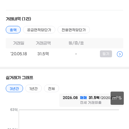
4.1억
2.42억
64m²
'21. 04
18.8억
5.4억
100억
103m²
51m²
거래내역
(1건)
'26. 05
총액
공급면적당단가
전용면적당단가
2.8억
20억
4.59억
46m²
'21. 04
52m²
거래일
거래금액
동/층/호
'20.05.18
31.5억
-
등기
2,000
'20. 04
8.65억
실거래가 그래프
101m²
4.2억
3년간
1년간
전체
42m²
2026.08
매매
31.5억
(2020.05)
m²
4.9억
전세 거래없음
'13. 04
30m
63억
14.98억
103m²