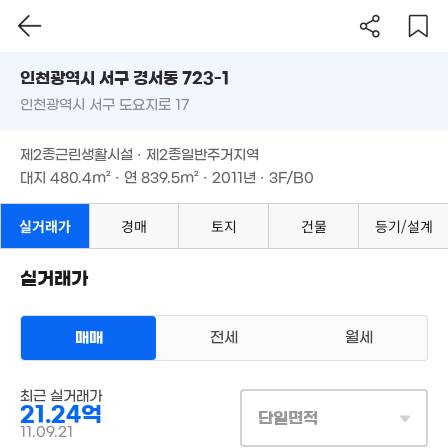
2.62억
인천시 서구 경서동 723-1
110m²
인천광역시 서구 도요지로 17
도로명
2.68억
'07. 04
인천광역시 서구 경서동 723-1
필터
매물 탐색
제2종근린생활시설 · 제2종일반주거지역
인천광역시 서구 도요지로 17
대지
480.4m²
· 연
839.5m²
· 2011년 · 3F/B0
제2종근린생활시설 · 제2종일반주거지역
대지
480.4m²
· 연
839.5m²
· 2011년 · 3F/B0
실거래가
경매
토지
건물
등기/설계
실거래가
2.65억
경매
110m²
매매
전세
월세
상업용건물
최근 실거래가
매매 21억 2400만원
실거래
21.24억
대지
384m²
/
연
840m²
단일면적
19.7억
계약일 '11. 09
11.09.21
'16. 11