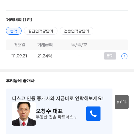
거래내역
(1건)
총액
공급면적당단가
전용면적당단가
4.55억
1.16억
'15. 02
55m²
거래일
거래금액
동/층/호
1.17억
54m²
'11.09.21
21.24억
-
등기
7,600만
49m²
2.8억
7.6억
110m²
'14. 01
우리동네 중개사
1.7억
83m²
6.8억
'25. 02
디스코 인증 중개사
와 지금바로 연락해보세요!
1.4억
1.4억
m²
55m²
85m²
오창수
대표
1.35억
30m
1.02억
부동산 진솔 파트너스
54m²
55m²