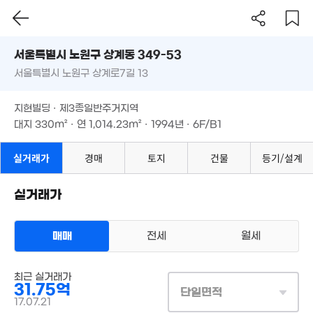
'14. 10
서울시 노원구 상계동 349-53
6,875만
서울특별시 노원구 상계로7길 13
도로명
'15. 01
2.8억
서울특별시 노원구 상계동 349-53
12.15억
필터
47m²
매물 탐색
지현빌딩 · 제3종일반주거지역
'15. 09
3.8억
1.83억
서울특별시 노원구 상계로7길 13
대지
330m²
· 연
1,014.23m²
· 1994년 · 6F/B1
'16. 02
41m²
8.2억
24억
지현빌딩 · 제3종일반주거지역
'22. 07
7,000만
'16. 03
41m²
대지
330m²
45억
· 연
1,014.23m²
· 1994년 · 6F/B1
'20. 08
실거래가
경매
토지
건물
등기/설계
3.5억
41m²
실거래가
6.3억
103m²
44억
'19. 01
매매
전세
월세
9.4억
경매
107m²
상업용건물
최근 실거래가
매매 31억 7500만원
실거래
31.75억
대지
330m²
/
연
1,014m²
단일면적
계약일 '17. 07
17.07.21
월 57만