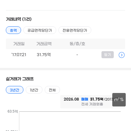
125억
22m²
'26. 07
거래내역
(1건)
30.8억
'21. 01
총액
공급면적당단가
전용면적당단가
69.6억
1.7억
75억
'22. 09
5. 03
'26. 08
거래일
거래금액
동/층/호
1.04억
23m²
'17.07.21
31.75억
-
등기
52억
41억
.87억
'26. 06
130억
'26. 06
7. 06
'21. 07
실거래가 그래프
8,400만
'19. 01
3년간
1년간
전체
2026.08
매매
31.75억
(2017.07)
m²
85억
전세 거래없음
54.5억
'17. 05
'23. 02
30m
63.5억
500만
4m²