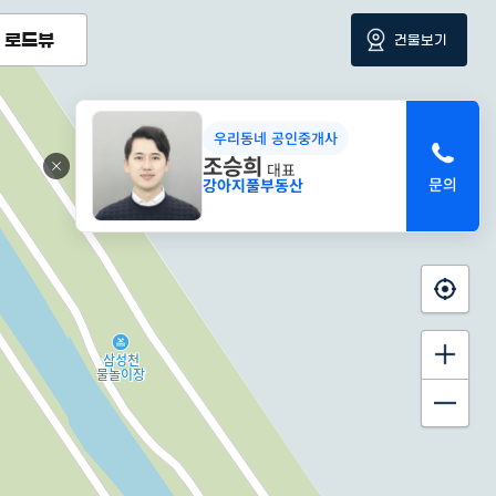
로드뷰
건물보기
우리동네 공인중개사
조승희
대표
강아지풀부동산