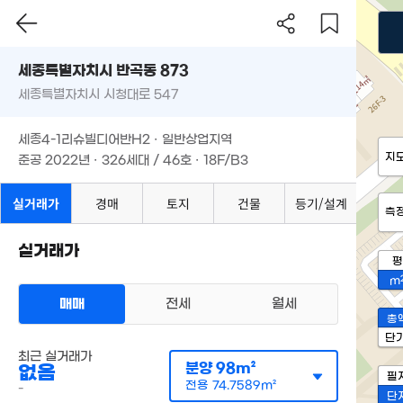
세종특별자치시 반곡동 873
세종특별자치시 시청대로 547
세종4-1리슈빌디어반H2 · 일반상업지역
지
준공 2022년 · 326세대 / 46호 · 18F/B3
실거래가
경매
토지
건물
등기/설계
측
실거래가
평
m
매매
전세
월세
총
단
최근 실거래가
분양
98m²
없음
필
전용
74.7589m²
-
단