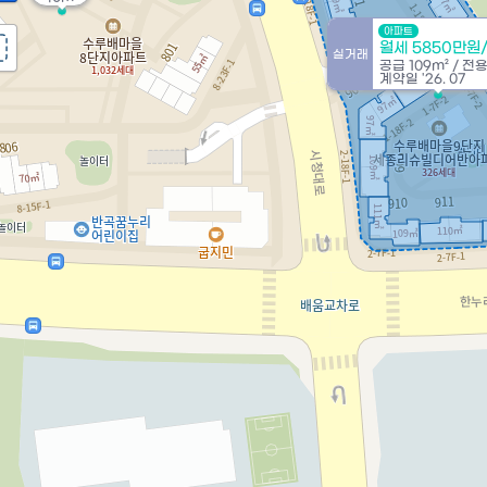
아파트
월세 5850만원
실거래
공급
109m²
/
전
계약일 '26. 07