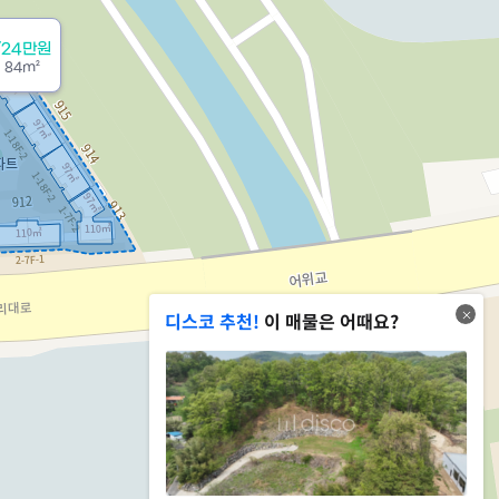
/24만원
용
84m²
디스코 추천!
이 매물은 어때요?