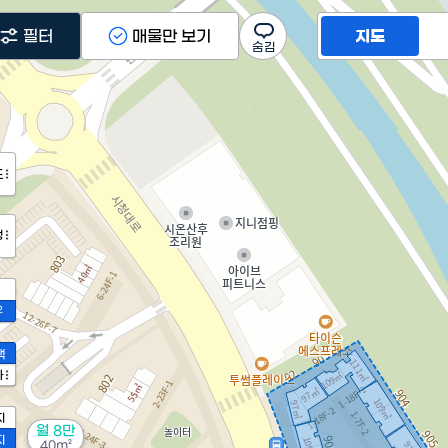
필터
매물만 보기
지도
도
정
2
액
가
지
월 8만
지
40m²