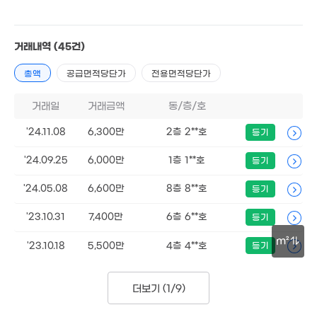
2.35억
거래내역
(45건)
'26. 02
6,200만
총액
공급면적당단가
전용면적당단가
'11. 04
7,008만
'21. 08
거래일
거래금액
동/층/호
'24.11.08
6,300만
2층 2**호
등기
3억
2,000만
'24.09.25
6,000만
1층 1**호
등기
143m²
3,600만
'10. 11
'16. 05
'24.05.08
6,600만
8층 8**호
등기
'23.10.31
7,400만
6층 6**호
등기
m²
'23.10.18
5,500만
4층 4**호
등기
5,400만
1.12억
30m
66m²
'22. 11
더보기 (
1/9
)