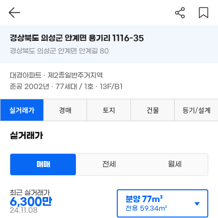
경상북도 의성군 안계면 용기리 1116-35
1.1억
경상북도 의성군 안계면 안계길 80
'16. 06
도로명
2.59억
'17. 07
경상북도 의성군 안계면 용기리 1116-35
필터
매물 탐색
대경아파트 · 제2종일반주거지역
1.4억
경상북도 의성군 안계면 안계길 80
준공 2002년 · 77세대 / 1호 · 13F/B1
'07. 04
6,647만
대경아파트 · 제2종일반주거지역
1.87억
'11. 01
매물
'20. 08
준공 2002년 · 77세대 / 1호 · 13F/B1
실거래가
경매
토지
건물
등기/설계
2억
97m²
2.68억
'21. 05
실거래가
1.64억
9,072만
82m²
'17. 03
매매
전세
월세
아파트
매매 6300만원
최근 실거래가
실거래
분양
77m²
6,300만
공급
77m²
/
전용
59m²
계약일 '24. 11
전용
59.34m²
24.11.08