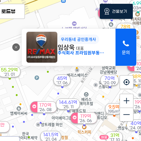
6.9
103
로드뷰
170억
건물보기
'26. 06
78억
'21. 05
우리동네 공인중개사
임상욱
대표
월 1,400만
주식회사 프라임원부동산중개법인
'25. 04
1
'2
55.29억
'21. 01
38
45억
70억
매물
'15. 1
'17. 06
'20. 09
144.61억
19
170억
'25. 11
9.5억
'26
'26. 08
195m²
119억
'26. 06
40억
0만
'24. 0
141.5억
31억
매물
'21. 04
'17. 10