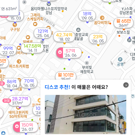
/
연
631m²
57억
18억
매물
'15. 03
'09. 05
월 65만
36m²
121억
42.74억
'25. 04
23억
'18. 02
'06. 05
147.58억
99억
'14. 11
57억
'22. 07
'26. 06
85만
m²
월 101만
35m²
70억
86억
매물
디스코 추천!
이 매물은 어때요?
'16. 05
'18. 04
78억
'26. 06
28.27억
매물
317m²
100억
84.73억
'24. 06
'26. 06
99억
'26. 06
150억
'26. 07