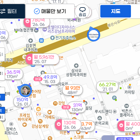
'17. 11
월 1,200만
필터
매물만 보기
지도
0m²
780억
'26. 06
0억
. 06
도
월 5,961만
'25. 07
36.5억
정
매물
170m²
49.8억
매물
'15. 03
66.27억
월 93만
'21. 01
48m²
2
150억
'26. 01
31억
매물
130m²
액
가
130억
3.7억
월 40
매물
'26. 06
63m²
0m²
상업용건물