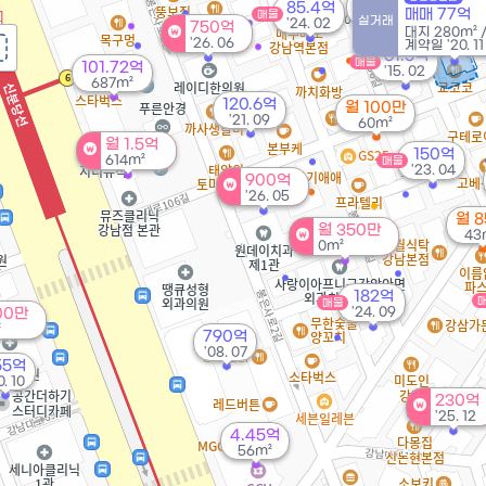
월 82만
85.4억
매매 77억
매물
33m²
실거래
'24. 02
750억
대지
280m²
'26. 06
계약일 '20. 11
61.5억
매물
101.72억
'15. 02
687m²
120.6억
월 100만
'21. 09
60m²
월 1.5억
150억
614m²
매물
'23. 04
900억
'26. 05
월 
월 350만
43
0m²
182억
매물
'24. 09
00만
²
790억
'08. 07
55억
0. 10
230억
'25. 12
4.45억
56m²