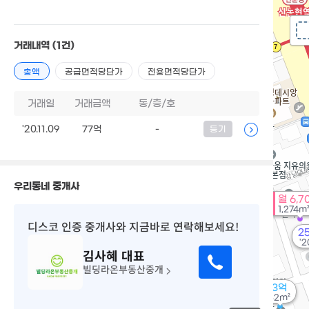
거래내역
(1건)
총액
공급면적당단가
전용면적당단가
거래일
거래금액
동/층/호
'20.11.09
77억
-
등기
우리동네 중개사
월 6,7
1,274m
디스코 인증 중개사
와 지금바로 연락해보세요!
2
'2
김사혜
대표
빌딩라온부동산중개
3억
52m²