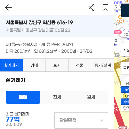
300억
매물
'25. 02
서울특별시 강남구 역삼동 616-19
서울특별시 강남구 강남대로106길 23
41
매물
'20
제1종근린생활시설 · 제1종전용주거지역
지
대지
280.1m²
· 연
631.26m²
· 2005년 · 2F/B2
실거래가
경매
토지
건물
등기/설계
측
실거래가
평
m
매매
전세
월세
총
단
최근 실거래가
77억
단일면적
20.11.09