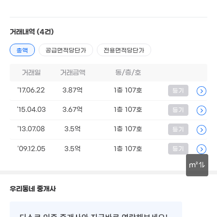
18.5억
21.95억
'15. 12
'22. 10
7.45억
58m²
거래내역
(4건)
9.15억
총액
공급면적당단가
전용면적당단가
'11. 12
14.3억
'13. 08
거래일
거래금액
동/층/호
20억
매물
'15. 06
11.5억
'17.06.22
3.87억
1층 107호
등기
'15. 07
7.8억
21.3억
'13. 07
매물
'15. 07
'15.04.03
3.67억
1층 107호
등기
'13.07.08
3.5억
1층 107호
등기
20억
'21. 10
'09.12.05
3.5억
1층 107호
등기
14억
2.1
매물
'15. 10
'15.
13.7억
m²
'25. 12
.65억
19.5억
5. 09
8
'16. 11
30m
'23. 
우리동네 중개사
4.73억
'09. 07
디스코 인증 중개사
와 지금바로 연락해보세요!