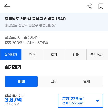
충청남도 천안시 동남구 신방동 1540
17억
'17. 10
충청남도 천안시 동남구 통정5로 67
도로명
충청남도 천안시 동남구 신방동 1540
필터
매물 탐색
한성프라자 · 준주거지역
충청남도 천안시 동남구 통정5로 67
준공 2009년 · 31호 · 6F/B0
2.78억
한성프라자 · 준주거지역
111m²
준공 2009년 · 31호 · 6F/B0
실거래가
경매
토지
건물
등기/설계
실거래가
8.08억
매물
'14. 09
매매
전세
월세
상가사무실
10.56억
매매 3억 8700만원
최근 실거래가
실거래
'15. 04
4.05
분양
229m²
3.87억
공급
229m²
/
전용
56m²
'21. 11
계약일 '17. 06
전용
56.25m²
17.06.22